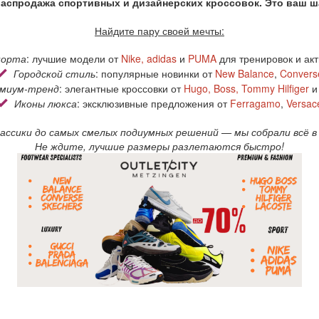
аспродажа спортивных и дизайнерских кроссовок. Это ваш 
Найдите пару своей мечты:
порта
: лучшие модели от
Nike
,
adidas
и
PUMA
для тренировок и ак
Городской стиль
: популярные новинки от
New Balance
,
Convers
миум-тренд
: элегантные кроссовки от
Hugo
,
Boss
,
Tommy Hilfiger
Иконы люкса
: эксклюзивные предложения от
Ferragamo
,
Versac
ассики до самых смелых подиумных решений — мы собрали всё 
Не ждите, лучшие размеры разлетаются быстро!