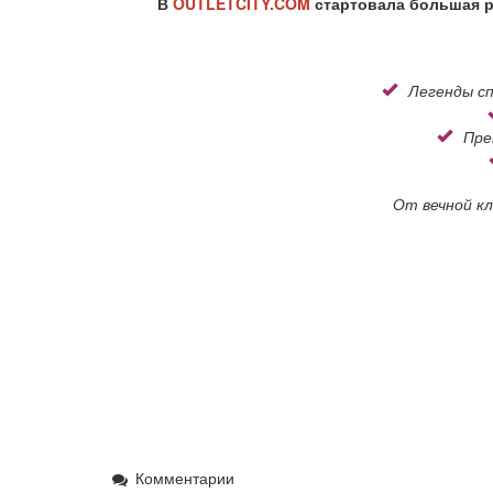
В
OUTLETCITY.COM
стартовала большая р
Легенды с
Пре
От вечной кл
Комментарии