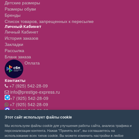
Детские размеры
Размеры обуви
Бренды
Список товаров, запрещенных к пересылке
Личный Кабинет
Личный Кабинет
История заказов
Закладки
Рассылка
Бланк заказа
Оплата
Контакты
+7 (925) 542-28-09
info@prestige-express.ru
+7 (925) 542-28-09
+7 (925) 542-28-09
+7 (925) 542-28-09
Режим работы:
Этот сайт использует файлы cookie
- вт-пт с 11:00 до 20:00
Мы используем файлы cookie для улучшения работы сайта, анализа трафика и
- сб - c 11.00 до 19.00
персонализации контента. Нажав "Принять все", вы соглашаетесь на
- вск,пн - выходной
использование всех типов cookie. Вы можете изменить настройки в любое