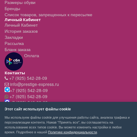
Размеры обуви
Бренды
Список товаров, запрещенных к пересылке
Личный Кабинет
Личный Кабинет
История заказов
Закладки
Рассылка
Бланк заказа
Оплата
Контакты
+7 (925) 542-28-09
info@prestige-express.ru
+7 (925) 542-28-09
+7 (925) 542-28-09
+7 (925) 542-28-09
Режим работы:
Этот сайт использует файлы cookie
- вт-пт с 11:00 до 20:00
Мы используем файлы cookie для улучшения работы сайта, анализа трафика и
- сб - c 11.00 до 19.00
персонализации контента. Нажав "Принять все", вы соглашаетесь на
- вск,пн - выходной
использование всех типов cookie. Вы можете изменить настройки в любое
время. Подробнее в нашей
Политике конфиденциальности
.