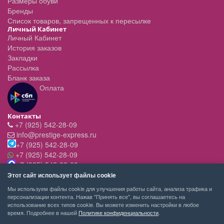
Размеры обуви
Бренды
Список товаров, запрещенных к пересылке
Личный Кабинет
Личный Кабинет
История заказов
Закладки
Рассылка
Бланк заказа
Оплата
Контакты
+7 (925) 542-28-09
info@prestige-express.ru
+7 (925) 542-28-09
+7 (925) 542-28-09
+7 (925) 542-28-09
Режим работы:
Этот сайт использует файлы cookie
- вт-пт с 11:00 до 20:00
Мы используем файлы cookie для улучшения работы сайта, анализа трафика и
- сб - c 11.00 до 19.00
персонализации контента. Нажав "Принять все", вы соглашаетесь на
- вск,пн - выходной
использование всех типов cookie. Вы можете изменить настройки в любое
время. Подробнее в нашей
Политике конфиденциальности
.