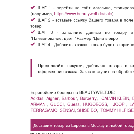
ШАГ 1 - перейти на сайт магазина, скопирова
(например,
https://www.beautywelt.de/sale
)
ШАГ 2 - вставьте ссылку Вашего товара в поле
товар
ШАГ 3 - заполните данные по товару в
*Наименование, цвет *Размер *Цена в евро
ШАГ 4 - Добавить в заказ - товар будет в корзин
Продолжайте покупки, добавляя товары в к
оформление заказа. Заказ поступит на обработ
Европейские бренды на BEAUTYWELT.DE:
Adidas
,
Aigner
,
Barbour
,
Burberry
,
CALVIN KLEIN
,
ARMANI
,
GUCCI
,
Guess
,
HUGOBOSS
,
JOOP!
,
L
FERRAGAMO
,
SENSAI
,
SHISEIDO
,
TOMMY HILFIG
Доставим товар из Европы в Москву и любой город