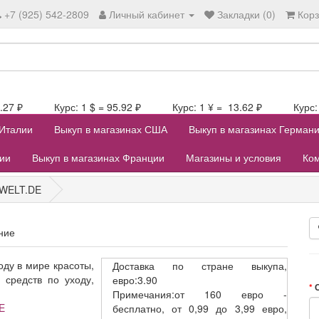
+7 (925) 542-2809
Личный кабинет
Закладки (0)
Кор
106.27 ₽ Курс: 1 $ = 95.92 ₽ Курс: 1 ¥ = 13.62 ₽ Курс: 1
 Италии
Выкуп в магазинах США
Выкуп в магазинах Герман
лии
Выкуп в магазинах Франции
Магазины и условия
Ком
WELT.DE
ние
ду в мире красоты,
Доставка
по стране выкупа,
 средств по уходу,
евро:3.90
Примечания:от 160 евро -
E
бесплатно, от 0,99 до 3,99 евро,