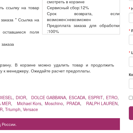
смотреть в корзине
ть ссылку на товар
Сервисный
сбор:12%
Срок возврата,
если
возможен:невозможен
 заказа * Ссылка на
Предоплата заказа
для обработки
:100%
 оставшиеся поля
е заказа
орзину. В корзине можно удалить товар и продолжить
ку к менеджеру. Ожидайте расчет предоплаты.
Ко
DIESEL
,
DIOR
,
DOLCE GABBANA
,
ESCADA
,
ESPRIT
,
ETRO
,
A MER
,
Michael Kors
,
Moschino
,
PRADA
,
RALPH LAUREN
,
ER
,
Triumph
,
Versace
 России.