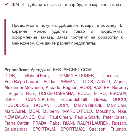
ШАГ 4 - Добавить в заказ - товар будет в корзине заказа
Продолжайте покупки, добавляя товары в корзину. В
корзине можно удалить товар и продолжить
оформление заказа. Заказ поступит на обработку к
менеджеру. Ожидайте расчет предоплаты.
Европейские бренды на BESTSECRET.COM:
DIOR
,
Michael Kors
,
TOMMY HILFIGER
,
Lacoste
,
Polo Ralph Lauren
,
Adidas
,
ARMANI
,
TOD’S
,
Airfield
,
Aigner
,
Alexander McQueen
,
Aubade
,
Bogner
,
BOSS
,
BASLER
,
Burberry
,
Bugatti
,
Brax
,
DOLCE GABBANA
,
ECCO
,
ETRO
,
ESCADA
,
ESPRIT
,
CALVIN KLEIN
,
Fuchs Schmitt
,
Guess
,
GUCCI
,
HUGOBOSS
,
HOGAN
,
JOOP!
,
Marina Rinaldi
,
Marc Cain
,
Marc Aurel
,
MCM
,
Mulberry
,
MARC O'POLO
,
Moschino
,
Nike
,
NEW BALANCE
,
OUI
,
Paul Green
,
Paul & Shark
,
Peter Kaiser
,
Pierre Cardin
,
PRADA
,
Rabe
,
RIANI
,
RALPH LAUREN
,
Roesch
,
Salamander
,
SPORTALM
,
SPORTMAX
,
Strellson
,
Triumph
,