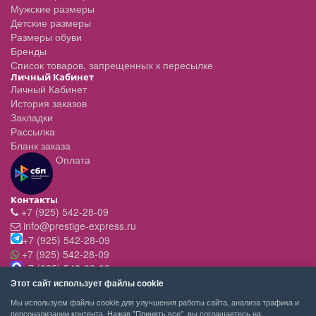
Мужские размеры
Детские размеры
Размеры обуви
Бренды
Список товаров, запрещенных к пересылке
Личный Кабинет
Личный Кабинет
История заказов
Закладки
Рассылка
Бланк заказа
Оплата
Контакты
+7 (925) 542-28-09
info@prestige-express.ru
+7 (925) 542-28-09
+7 (925) 542-28-09
+7 (925) 542-28-09
Режим работы:
Этот сайт использует файлы cookie
- вт-пт с 11:00 до 20:00
Мы используем файлы cookie для улучшения работы сайта, анализа трафика и
- сб - c 11.00 до 19.00
персонализации контента. Нажав "Принять все", вы соглашаетесь на