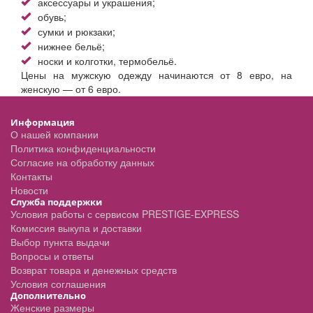
аксессуары и украшения;
обувь;
сумки и рюкзаки;
нижнее бельё;
носки и колготки, термобельё.
Цены на мужскую одежду начинаются от 8 евро, на
женскую — от 6 евро.
Информация
О нашей компании
Политика конфиденциальности
Согласие на обработку данных
Контакты
Новости
Служба поддержки
Условия работы с сервисом PRESTIGE-EXPRESS
Комиссия выкупа и доставки
Выбор пункта выдачи
Вопросы и ответы
Возврат товара и денежных средств
Условия соглашения
Дополнительно
Женские размеры