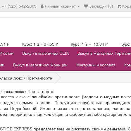
+7 (925) 542-2809
Личный кабинет
Закладки (0)
Кор
107.91 ₽ Курс: 1 $ = 97.55 ₽ Курс: 1 ¥ = 13.84 ₽ Курс: 1
 Италии
Выкуп в магазинах США
Выкуп в магазинах Герман
лии
Выкуп в магазинах Франции
Магазины и условия
Ком
ласса люкс / Прет-а-порте
класса люкс / Прет-а-порте
класса люкс с линейками прет-а-порте (модели с модных показ
подделываемым в мире. Продукцию зарубежных производителе
 из Поднебесной. Именно из-за этого, к сожалению, часто на
ется не оригинальная коллекция, а фабричная либо кустарная коп
STIGE EXPRESS предлагает вам не рисковать своими деньгами. С