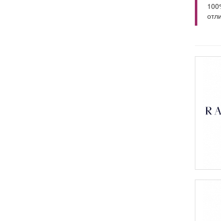
100
отл