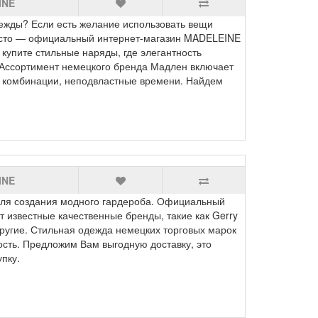
INE
ежды? Если есть желание использовать вещи
место — официальный интернет-магазин MADELEINE
купите стильные наряды, где элегантность
 Ассортимент немецкого бренда Мадлен включает
 комбинации, неподвластные времени. Найдем
INE
для создания модного гардероба. Официальный
 известные качественные бренды, такие как Gerry
другие. Стильная одежда немецких торговых марок
сть. Предложим Вам выгодную доставку, это
пку.