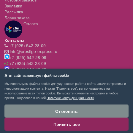
Закладки
Рассылка
Бланк заказа
Оплата
Контакты
+7 (925) 542-28-09
info@prestige-express.ru
+7 (925) 542-28-09
+7 (925) 542-28-09
+7 (925) 542-28-09
Режим работы:
Этот сайт использует файлы cookie
- вт-пт с 11:00 до 20:00
Мы используем файлы cookie для улучшения работы сайта, анализа трафика и
- сб - c 11.00 до 19.00
персонализации контента. Нажав "Принять все", вы соглашаетесь на
- вск,пн - выходной
использование всех типов cookie. Вы можете изменить настройки в любое
время. Подробнее в нашей
Политике конфиденциальности
.
Отклонить
Принять все
PRESTIGE-EXPRESS сервис покупок © 2026
Москва