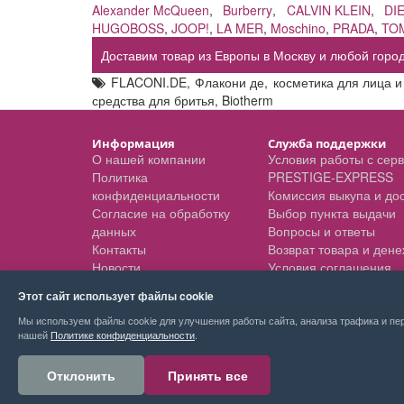
Alexander McQueen
,
Burberry
,
CALVIN KLEIN
,
DI
HUGOBOSS
,
JOOP!
,
LA MER
,
Moschino
,
PRADA
,
TO
Доставим товар из Европы в Москву и любой город
FLACONI.DE
,
Флакони де
,
косметика для лица и
средства для бритья
,
Biotherm
Информация
Служба поддержки
О нашей компании
Условия работы с сер
Политика
PRESTIGE-EXPRESS
конфиденциальности
Комиссия выкупа и до
Согласие на обработку
Выбор пункта выдачи
данных
Вопросы и ответы
Контакты
Возврат товара и ден
Новости
Условия соглашения
Этот сайт использует файлы cookie
Мы используем файлы cookie для улучшения работы сайта, анализа трафика и пер
нашей
Политике конфиденциальности
.
Отклонить
Принять все
PRESTIGE-EXPRESS сервис покупок © 2026