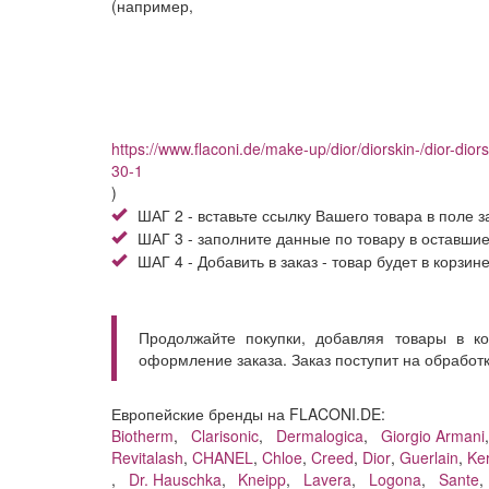
(например,
https://www.flaconi.de/make-up/dior/diorskin-/dior-dio
30-1
)
ШАГ 2 - вставьте ссылку Вашего товара в поле з
ШАГ 3 - заполните данные по товару в оставши
ШАГ 4 - Добавить в заказ - товар будет в корзин
Продолжайте покупки, добавляя товары в к
оформление заказа. Заказ поступит на обработ
Европейские бренды на FLACONI.DE:
Biotherm
,
Clarisonic
,
Dermalogica
,
Giorgio Armani
Revitalash
,
CHANEL
,
Chloe
,
Creed
,
Dior
,
Guerlain
,
Ke
,
Dr. Hauschka
,
Kneipp
,
Lavera
,
Logona
,
Sante