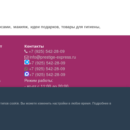
лосами
,
макияж
,
идеи подарков
,
товары для гигиены
,
т
Контакты
+7 (925) 542-28-09
info@prestige-express.ru
+7 (925) 542-28-09
+7 (925) 542-28-09
+7 (925) 542-28-09
а
Режим работы:
- вт-пт с 11:00 до 20:00
- сб - c 11.00 до 19.00
- вск,пн - выходной
типов cookie. Вы можете изменить настройки в любое время. Подробнее в
8 800 201-92-75
Москва