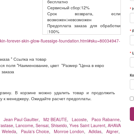
бесплатно
Сервисный
сбор:12%
Срок возврата,
если
возможен:невозможен
Предоплата заказа
для обработки
:100%
rskin-forever-skin-glow-fluessige-foundation.html#sku=80034947-
аказа * Ссылка на товар
еся поля *Наименование, цвет *Размер *Цена в евро
е заказа
Ко
орзину. В корзине можно удалить товар и продолжить
ку к менеджеру. Ожидайте расчет предоплаты.
,
Jean Paul Gaultier
,
M2 BEAUTE
,
Lacoste
,
Paco Rabanne
,
rastase
,
Lancome
,
Sensai
,
Shiseido
,
Yves Saint Laurent
,
AHAVA
,
Weleda
,
Paula's Choice
,
Monroe London
,
Adidas
,
Aigner
,