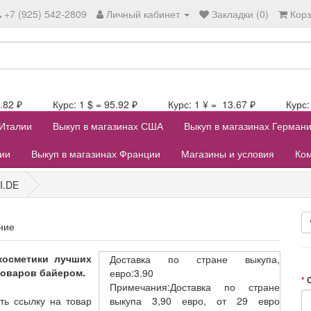
+7 (925) 542-2809
Личный кабинет
Закладки (0)
Кор
106.82 ₽ Курс: 1 $ = 95.92 ₽ Курс: 1 ¥ = 13.67 ₽ Курс: 1
 Италии
Выкуп в магазинах США
Выкуп в магазинах Герман
лии
Выкуп в магазинах Франции
Магазины и условия
Ком
I.DE
ние
косметики лучших
Доставка
по стране выкупа,
товаров байером.
евро:3.90
Примечания:Доставка по стране
ть ссылку на товар
выкупа 3,90 евро, от 29 евро