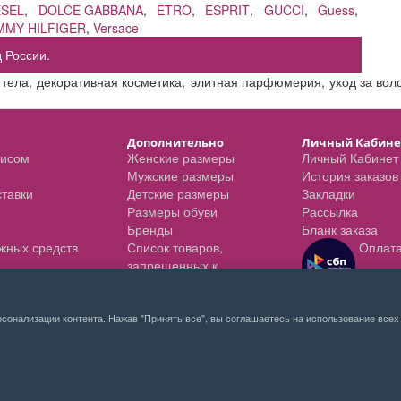
ESEL
,
DOLCE GABBANA
,
ETRO
,
ESPRIT
,
GUCCI
,
Guess
,
MMY HILFIGER
,
Versace
 России.
 тела
,
декоративная косметика
,
элитная парфюмерия
,
уход за во
Дополнительно
Личный Кабине
висом
Женские размеры
Личный Кабинет
Мужские размеры
История заказов
ставки
Детские размеры
Закладки
Размеры обуви
Рассылка
Бренды
Бланк заказа
ежных средств
Список товаров,
Оплат
запрещенных к
пересылке
сонализации контента. Нажав "Принять все", вы соглашаетесь на использование всех 