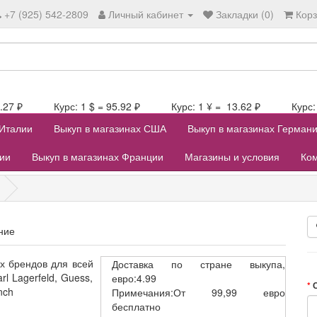
+7 (925) 542-2809
Личный кабинет
Закладки (0)
Кор
106.27 ₽ Курс: 1 $ = 95.92 ₽ Курс: 1 ¥ = 13.62 ₽ Курс: 1
 Италии
Выкуп в магазинах США
Выкуп в магазинах Герман
лии
Выкуп в магазинах Франции
Магазины и условия
Ком
ние
х брендов для всей
Доставка
по стране выкупа,
rl Lagerfeld, Guess,
евро:4.99
nch
Примечания:От 99,99 евро
бесплатно