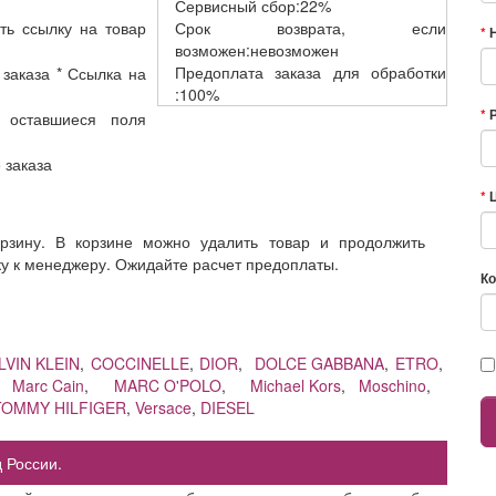
Сервисный
сбор:22%
ть ссылку на товар
Срок возврата,
если
возможен:невозможен
Предоплата заказа
для обработки
 заказа * Ссылка на
:100%
 оставшиеся поля
е заказа
орзину. В корзине можно удалить товар и продолжить
ку к менеджеру. Ожидайте расчет предоплаты.
Ко
LVIN KLEIN
,
COCCINELLE
,
DIOR
,
DOLCE GABBANA
,
ETRO
,
,
Marc Cain
,
MARC O'POLO
,
Michael Kors
,
Moschino
,
TOMMY HILFIGER
,
Versace
,
DIESEL
 России.