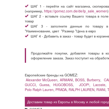
ШАГ 1 - перейти на сайт магазина, скопирова
(например,
https://gomez.com.de/de/lp_sale_women
)
ШАГ 2 - вставьте ссылку Вашего товара в поле
товар
ШАГ 3 - заполните данные по товару в
*Наименование, цвет *Размер *Цена в евро
ШАГ 4 - Добавить в заказ - товар будет в корзин
Продолжайте покупки, добавляя товары в к
оформление заказа. Заказ поступит на обработ
Европейские бренды на GOMEZ:
Alexander McQueen
,
ARMANI
,
BOSS
,
Burberry
,
CA
GUCCI
,
Guess
,
HUGOBOSS
,
JOOP!
,
Lacoste
Polo Ralph Lauren
,
PRADA
,
RALPH LAUREN
,
RIANI
,
Доставим товар из Европы в Москву и любой город