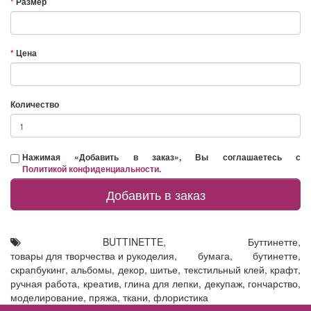
Размер
Цена
Количество
Нажимая «Добавить в заказ», Вы соглашаетесь с
Политикой конфиденциальности
.
Добавить в заказ
BUTTINETTE
,
Буттинетте
,
товары для творчества и рукоделия
,
бумага
,
бутинетте
,
скрапбукинг
,
альбомы
,
декор
,
шитье
,
текстильный клей
,
крафт
,
ручная работа
,
креатив
,
глина для лепки
,
декупаж
,
гончарство
,
моделирование
,
пряжа
,
ткани
,
флористика