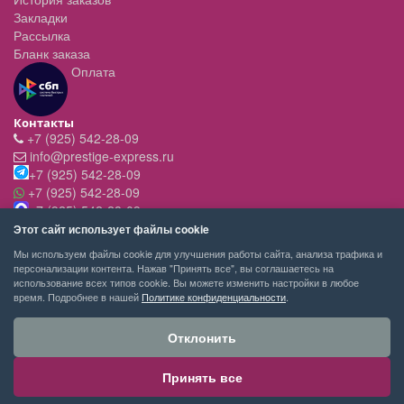
Закладки
Рассылка
Бланк заказа
Оплата
Контакты
+7 (925) 542-28-09
info@prestige-express.ru
+7 (925) 542-28-09
+7 (925) 542-28-09
+7 (925) 542-28-09
Режим работы:
Этот сайт использует файлы cookie
- вт-пт с 11:00 до 20:00
Мы используем файлы cookie для улучшения работы сайта, анализа трафика и
- сб - c 11.00 до 19.00
персонализации контента. Нажав "Принять все", вы соглашаетесь на
- вск,пн - выходной
использование всех типов cookie. Вы можете изменить настройки в любое
время. Подробнее в нашей
Политике конфиденциальности
.
Отклонить
Принять все
PRESTIGE-EXPRESS сервис покупок © 2026
Москва