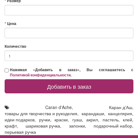
Размер
Цена
Количество
Нажимая «Добавить в заказ», Вы соглашаетесь с
Политикой конфиденциальности
.
Добавить в заказ
Caran d'Ache
,
Каран д'Аш
,
товары для творчества и рукоделия
,
карандаши
,
канцелярия
,
идеи подарков
,
ручки
,
краски
,
гуаш
,
акрил
,
пастель
,
клей
,
крафт
,
шариковая ручка
,
запонки
,
подарочный набор
,
перьевая ручка