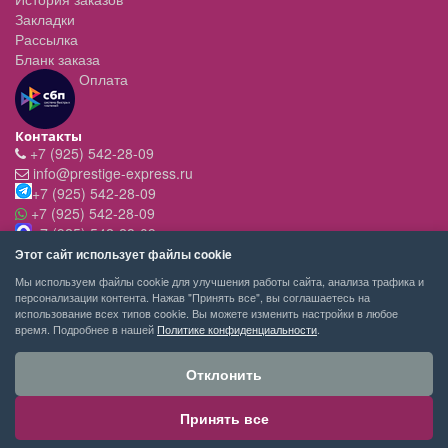
Закладки
Рассылка
Бланк заказа
Оплата
Контакты
+7 (925) 542-28-09
info@prestige-express.ru
+7 (925) 542-28-09
+7 (925) 542-28-09
+7 (925) 542-28-09
Режим работы:
Этот сайт использует файлы cookie
- вт-пт с 11:00 до 20:00
Мы используем файлы cookie для улучшения работы сайта, анализа трафика и
- сб - c 11.00 до 19.00
персонализации контента. Нажав "Принять все", вы соглашаетесь на
- вск,пн - выходной
использование всех типов cookie. Вы можете изменить настройки в любое
время. Подробнее в нашей
Политике конфиденциальности
.
Отклонить
Принять все
PRESTIGE-EXPRESS сервис покупок © 2026
Москва