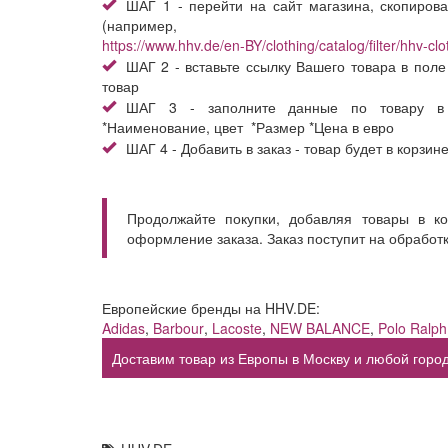
ШАГ 1 - перейти на сайт магазина, скопирова
(например,
https://www.hhv.de/en-BY/clothing/catalog/filter/hhv-c
ШАГ 2 - вставьте ссылку Вашего товара в поле
товар
ШАГ 3 - заполните данные по товару в
*Наименование, цвет *Размер *Цена в евро
ШАГ 4 - Добавить в заказ - товар будет в корзин
Продолжайте покупки, добавляя товары в к
оформление заказа. Заказ поступит на обработ
Европейские бренды на HHV.DE:
Adidas
,
Barbour
,
Lacoste
,
NEW BALANCE
,
Polo Ralph
Доставим товар из Европы в Москву и любой город