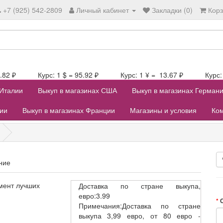
+7 (925) 542-2809
Личный кабинет
Закладки (0)
Кор
106.82 ₽ Курс: 1 $ = 95.92 ₽ Курс: 1 ¥ = 13.67 ₽ Курс: 1
 Италии
Выкуп в магазинах США
Выкуп в магазинах Герман
лии
Выкуп в магазинах Франции
Магазины и условия
Ком
ние
мент лучших
Доставка
по стране выкупа,
евро:3.99
Примечания:Доставка по стране
выкупа 3,99 евро, от 80 евро -