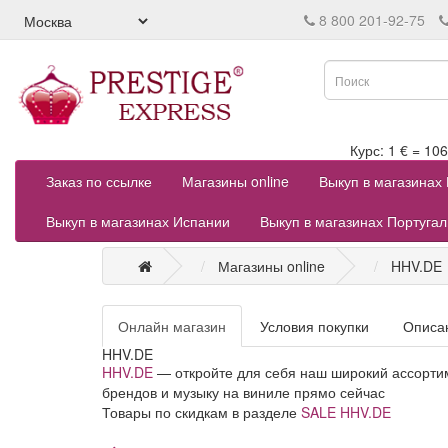
8 800 201-92-75
Курс: 1 € = 
Заказ по ссылке
Магазины online
Выкуп в магазинах
Выкуп в магазинах Испании
Выкуп в магазинах Португа
Магазины online
HHV.DE
Онлайн магазин
Условия покупки
Описа
HHV.DE
HHV.DE
— откройте для себя наш широкий ассорти
брендов и музыку на виниле прямо сейчас
Товары по скидкам в разделе
SALE HHV.DE