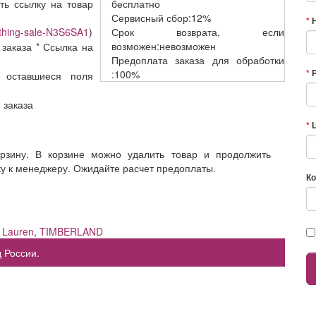
ть ссылку на товар
бесплатно
Сервисный
сбор:12%
lothing-sale-N3S6SA1
)
Срок возврата,
если
возможен:невозможен
 заказа * Ссылка на
Предоплата заказа
для обработки
:100%
 оставшиеся поля
е заказа
орзину. В корзине можно удалить товар и продолжить
ку к менеджеру. Ожидайте расчет предоплаты.
Ко
 Lauren
,
TIMBERLAND
 России.