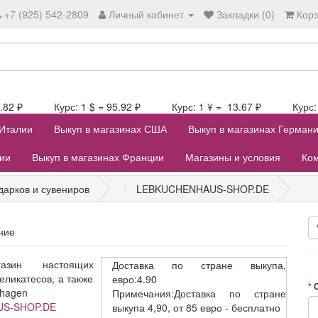
+7 (925) 542-2809
Личный кабинет
Закладки (0)
Кор
106.82 ₽ Курс: 1 $ = 95.92 ₽ Курс: 1 ¥ = 13.67 ₽ Курс: 1
 Италии
Выкуп в магазинах США
Выкуп в магазинах Герман
лии
Выкуп в магазинах Франции
Магазины и условия
Ком
дарков и сувениров
LEBKUCHENHAUS-SHOP.DE
ние
зин настоящих
Доставка
по стране выкупа,
ликатесов, а также
евро:4.90
nhagen
Примечания:Доставка по стране
US-SHOP.DE
выкупа 4,90, от 85 евро - бесплатно