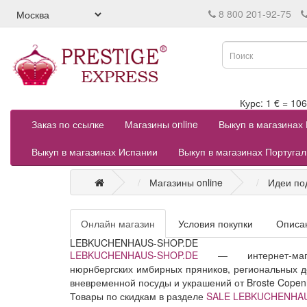
8 800 201-92-75
Курс: 1 € = 
Заказ по ссылке
Магазины online
Выкуп в магазинах
Выкуп в магазинах Испании
Выкуп в магазинах Португа
Магазины online
Идеи по
Онлайн магазин
Условия покупки
Описа
LEBKUCHENHAUS-SHOP.DE
LEBKUCHENHAUS-SHOP.DE
— интернет-мага
нюрнбергских имбирных пряников, региональных де
вневременной посуды и украшений от Broste Cope
Товары по скидкам в разделе
SALE LEBKUCHENHA