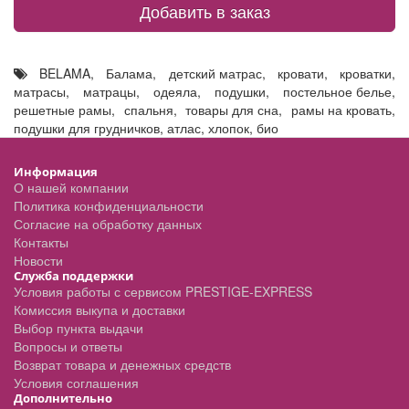
Добавить в заказ
BELAMA
,
Балама
,
детский матрас
,
кровати
,
кроватки
,
матрасы
,
матрацы
,
одеяла
,
подушки
,
постельное белье
,
решетные рамы
,
спальня
,
товары для сна
,
рамы на кровать
,
подушки для грудничков
,
атлас
,
хлопок
,
био
Информация
О нашей компании
Политика конфиденциальности
Согласие на обработку данных
Контакты
Новости
Служба поддержки
Условия работы с сервисом PRESTIGE-EXPRESS
Комиссия выкупа и доставки
Выбор пункта выдачи
Вопросы и ответы
Возврат товара и денежных средств
Условия соглашения
Дополнительно