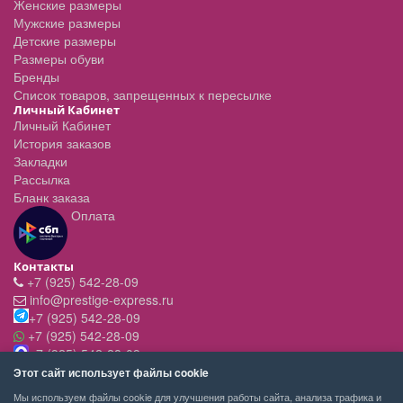
Женские размеры
Мужские размеры
Детские размеры
Размеры обуви
Бренды
Список товаров, запрещенных к пересылке
Личный Кабинет
Личный Кабинет
История заказов
Закладки
Рассылка
Бланк заказа
Оплата
Контакты
+7 (925) 542-28-09
info@prestige-express.ru
+7 (925) 542-28-09
+7 (925) 542-28-09
+7 (925) 542-28-09
Режим работы:
Этот сайт использует файлы cookie
- вт-пт с 11:00 до 20:00
Мы используем файлы cookie для улучшения работы сайта, анализа трафика и