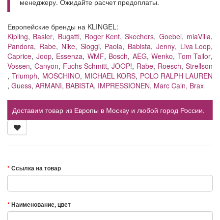
менеджеру. Ожидайте расчет предоплаты.
Европейские бренды на KLINGEL:
Kipling
,
Basler
,
Bugatti
,
Roger Kent
,
Skechers
,
Goebel
,
miaVilla
,
Pandora
,
Rabe
,
Nike
,
Sloggi
,
Paola
,
Babista
,
Jenny
,
Liva Loop
,
Caprice
,
Joop
,
Essenza
,
WMF
,
Bosch
,
AEG
,
Wenko
,
Tom Tailor
,
Vossen
,
Canyon
,
Fuchs Schmitt
,
JOOP!
,
Rabe
,
Roesch
,
Strellson
,
Triumph
,
MOSCHINO
,
MICHAEL KORS
,
POLO RALPH LAUREN
,
Guess
,
ARMANI
,
BABISTA
,
IMPRESSIONEN
,
Marc Cain,
Brax
Доставим товар из Европы в Москву и любой город России.
Ссылка на товар
Наименование, цвет