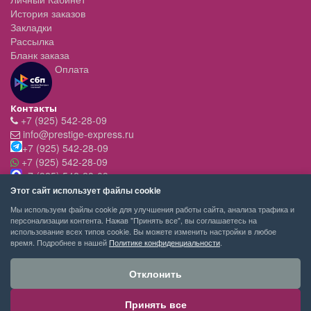
История заказов
Закладки
Рассылка
Бланк заказа
Оплата
Контакты
+7 (925) 542-28-09
info@prestige-express.ru
+7 (925) 542-28-09
+7 (925) 542-28-09
+7 (925) 542-28-09
Режим работы:
Этот сайт использует файлы cookie
- вт-пт с 11:00 до 20:00
Мы используем файлы cookie для улучшения работы сайта, анализа трафика и
- сб - c 11.00 до 19.00
персонализации контента. Нажав "Принять все", вы соглашаетесь на
- вск,пн - выходной
использование всех типов cookie. Вы можете изменить настройки в любое
время. Подробнее в нашей
Политике конфиденциальности
.
Отклонить
Принять все
PRESTIGE-EXPRESS сервис покупок © 2026