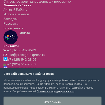
Список товаров, запрещенных к пересылке
Личный Кабинет
Личный Кабинет
История заказов
Закладки
Рассылка
Бланк заказа
Оплата
Контакты
+7 (925) 542-28-09
info@prestige-express.ru
+7 (925) 542-28-09
+7 (925) 542-28-09
+7 (925) 542-28-09
Режим работы:
Этот сайт использует файлы cookie
- вт-пт с 11:00 до 20:00
Мы используем файлы cookie для улучшения работы сайта, анализа трафика и
- сб - c 11.00 до 19.00
персонализации контента. Нажав "Принять все", вы соглашаетесь на
- вск,пн - выходной
использование всех типов cookie. Вы можете изменить настройки в любое
время. Подробнее в нашей
Политике конфиденциальности
.
Отклонить