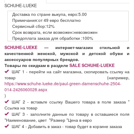
SCHUHE-LUEKE
Доставка
по стране выкупа,
евро:5.00
Примечания:от 49 евро бесплатно
Сервисный
сбор:12%
Срок возврата,
если возможен:невозможен
Предоплата заказа
для обработки
:100%
SCHUHE-LUEKE
— интернет-магазин стильной и
качественной женской, мужской и детской обуви и
аксессуаров популярных брендов.
Товары по скидкам в разделе
SALE SCHUHE-LUEKE
ШАГ 1 - перейти на сайт магазина, скопировать ссылку на
товар (например,
https://www.schuhe-lueke.de/paul-green-damenschuhe-2504-
014-2426060028.aspx
)
ШАГ 2 - вставьте ссылку Вашего товара в поле заказа *
Ссылка на товар
ШАГ 3 - заполните данные по товару в оставшиеся поля
*Наименование, цвет *Размер *Цена в евро
ШАГ 4 - Добавить в заказ - товар будет в корзине заказа