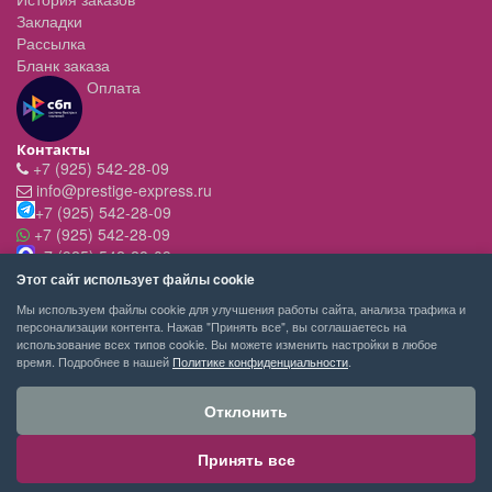
Закладки
Рассылка
Бланк заказа
Оплата
Контакты
+7 (925) 542-28-09
info@prestige-express.ru
+7 (925) 542-28-09
+7 (925) 542-28-09
+7 (925) 542-28-09
Режим работы:
Этот сайт использует файлы cookie
- вт-пт с 11:00 до 20:00
Мы используем файлы cookie для улучшения работы сайта, анализа трафика и
- сб - c 11.00 до 19.00
персонализации контента. Нажав "Принять все", вы соглашаетесь на
- вск,пн - выходной
использование всех типов cookie. Вы можете изменить настройки в любое
время. Подробнее в нашей
Политике конфиденциальности
.
Отклонить
Принять все
PRESTIGE-EXPRESS сервис покупок © 2026
Москва