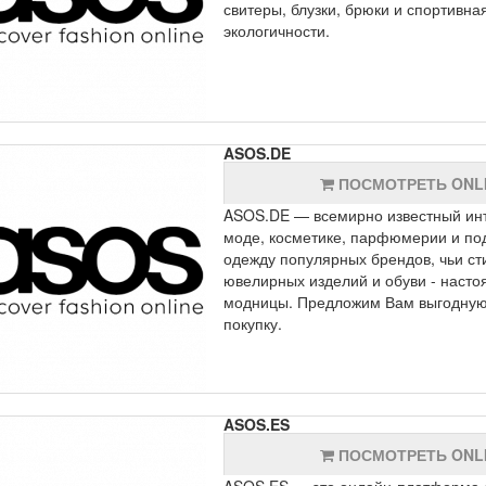
свитеры, блузки, брюки и спортивна
экологичности.
ASOS.DE
ПОСМОТРЕТЬ ONL
ASOS.DE — всемирно известный инт
моде, косметике, парфюмерии и под
одежду популярных брендов, чьи ст
ювелирных изделий и обуви - наст
модницы. Предложим Вам выгодную 
покупку.
ASOS.ES
ПОСМОТРЕТЬ ONL
ASOS.ES — это онлайн-платформа с