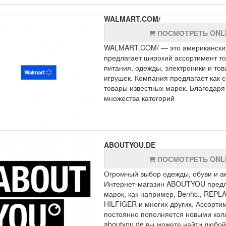
WALMART.COM/
ПОСМОТРЕТЬ ONL
WALMART.COM/ — это американский г
предлагает широкий ассортимент то
питания, одежды, электроники и тов
игрушек. Компания предлагает как со
товары известных марок. Благодаря
множества категорий
ABOUTYOU.DE
ПОСМОТРЕТЬ ONL
Огромный выбор одежды, обуви и ак
Интернет-магазин ABOUTYOU предла
марок, как например, Benhc., REP
HILFIGER и многих других. Ассорти
постоянно пополняется новыми кол
aboutyou.de вы можете найти любой