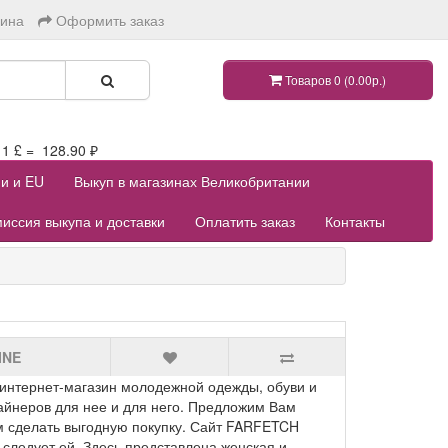
зина
Оформить заказ
Товаров 0 (0.00р.)
 £ = 128.90 ₽
ии и EU
Выкуп в магазинах Великобритании
иссия выкупа и доставки
Оплатить заказ
Контакты
INE
нтернет-магазин молодежной одежды, обуви и
зайнеров для нее и для него. Предложим Вам
м сделать выгодную покупку. Сайт FARFETCH
а следует ей. Здесь представлена женская и