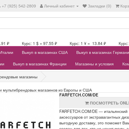
+7 (925) 542-2809
Личный кабинет
Закладки (0)
Кор
107.91 ₽ Курс: 1 $ = 97.55 ₽ Курс: 1 ¥ = 13.84 ₽ Курс: 1
 Италии
Выкуп в магазинах США
Выкуп в магазинах Герман
лии
Выкуп в магазинах Франции
Магазины и условия
Ком
рендовые магазины
и мультибрендовых магазинов из Европы и США
FARFETCH.COM/DE
ПОСМОТРЕТЬ ONL
FARFETCH.COM/DE — итальянский и
аксессуаров от экстравагантных ди
выгодную доставку, это поможет Ва
создан для тех, кто не ценит моду, 