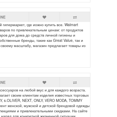
INE
ипермаркет, где иожно купить все. Walmart
варов по привлекательным ценам: от продуктов
аров для дома до средств личной гигиены и
бственные бренды, такие как Great Value, так и
 своему масштабу, магазин предлагает товары из
INE
сессуаров на любой вкус и для каждого возраста.
гает своим клиентам изделия известных торговых
LAY, s.OLIVER, NEXT, ONLY, VERO MODA, TOMMY
мент женской, мужской и детской брендовой одежды
лекциями и привлекательными скидками. На сайте
 наряд для конкретной жизненной ситуации.