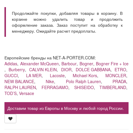
Продолжайте покупки, добавляя товары в корзину. В
корзине можно удалить товар и продолжить
оформление заказа. Заказ поступит на обработку к
менеджеру. Ожидайте расчет предоплаты.
Европейские бренды на NET-A-PORTER.COM:
Adidas
,
Alexander McQueen
,
Barbour
,
Bogner
,
Bogner Fire + Ice
,
Burberry
,
CALVIN KLEIN
,
DIOR
,
DOLCE GABBANA
,
ETRO
,
GUCCI
,
LA MER
,
Lacoste
,
Michael Kors
,
MONCLER
,
NEW BALANCE
,
Nike
,
Polo Ralph Lauren
,
PRADA
,
RALPH LAUREN
,
FERRAGAMO
,
SHISEIDO
,
TIMBERLAND
,
TOD’S
,
Versace
Доставим товар из Европы в Москву и любой город России.