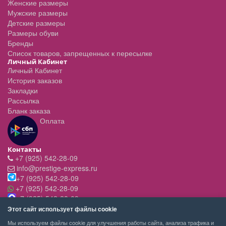
Женские размеры
Мужские размеры
Детские размеры
Размеры обуви
Бренды
Список товаров, запрещенных к пересылке
Личный Кабинет
Личный Кабинет
История заказов
Закладки
Рассылка
Бланк заказа
Оплата
Контакты
+7 (925) 542-28-09
info@prestige-express.ru
+7 (925) 542-28-09
+7 (925) 542-28-09
+7 (925) 542-28-09
Режим работы:
Этот сайт использует файлы cookie
- вт-пт с 11:00 до 20:00
Мы используем файлы cookie для улучшения работы сайта, анализа трафика и