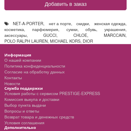
Добавить в заказ
NET-A-PORTER
,
нет а порте
,
скидки
,
женская одежда
,
косметика
,
парфюмерия
,
сумки
,
обувь
,
украшения
,
аксессуары
,
GUCCI
,
CHLOE
,
MARCCAIN
,
POLO RALPH LAUREN
,
MICHAEL KORS
,
DIOR
Информация
О нашей компании
Политика конфиденциальности
Согласие на обработку данных
Контакты
Новости
Служба поддержки
Условия работы с сервисом PRESTIGE-EXPRESS
Комиссия выкупа и доставки
Выбор пункта выдачи
Вопросы и ответы
Возврат товара и денежных средств
Условия соглашения
Дополнительно