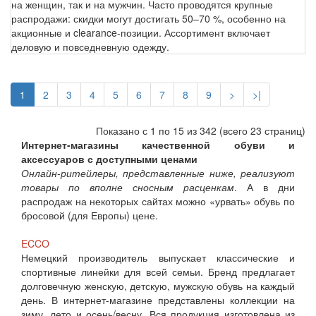
на женщин, так и на мужчин. Часто проводятся крупные
распродажи: скидки могут достигать 50–70 %, особенно на
акционные и clearance-позиции. Ассортимент включает
деловую и повседневную одежду.
1
2
3
4
5
6
7
8
9
>
>|
Показано с 1 по 15 из 342 (всего 23 страниц)
Интернет-магазины качественной обуви и
аксессуаров с доступными ценами
Онлайн-ритейлеры, представленные ниже, реализуют
товары по вполне сносным расценкам
. А в дни
распродаж на некоторых сайтах можно «урвать» обувь по
бросовой (для Европы) цене.
ECCO
Немецкий производитель выпускает классические и
спортивные линейки для всей семьи. Бренд предлагает
долговечную женскую, детскую, мужскую обувь на каждый
день. В интернет-магазине представлены коллекции на
зиму, лето и осень/весну. Вся продукция изготовлена из