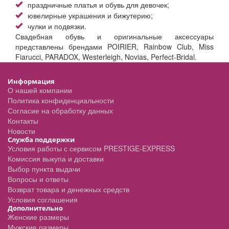
праздничные платья и обувь для девочек;
ювелирные украшения и бижутерию;
чулки и подвязки.
Свадебная обувь и оригинальные аксессуары
представлены брендами POIRIER, Rainbow Club, Miss
Fiarucci, PARADOX, Westerleigh, Novias, Perfect-Bridal.
Информация
О нашей компании
Политика конфиденциальности
Согласие на обработку данных
Контакты
Новости
Служба поддержки
Условия работы с сервисом PRESTIGE-EXPRESS
Комиссия выкупа и доставки
Выбор пункта выдачи
Вопросы и ответы
Возврат товара и денежных средств
Условия соглашения
Дополнительно
Женские размеры
Мужские размеры