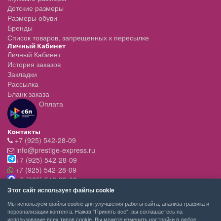
Детские размеры
Размеры обуви
Бренды
Список товаров, запрещенных к пересылке
Личный Кабинет
Личный Кабинет
История заказов
Закладки
Рассылка
Бланк заказа
Оплата
Контакты
+7 (925) 542-28-09
info@prestige-express.ru
+7 (925) 542-28-09
+7 (925) 542-28-09
+7 (925) 542-28-09
Режим работы:
Этот сайт использует файлы cookie
- вт-пт с 11:00 до 20:00
Мы используем файлы cookie для улучшения работы сайта, анализа трафика и
- сб - c 11.00 до 19.00
персонализации контента. Нажав "Принять все", вы соглашаетесь на
- вск,пн - выходной
использование всех типов cookie. Вы можете изменить настройки в любое