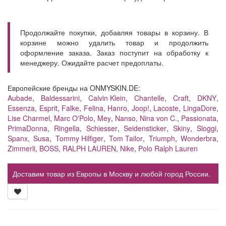
Продолжайте покупки, добавляя товары в корзину. В
корзине можно удалить товар и продолжить
оформление заказа. Заказ поступит на обработку к
менеджеру. Ожидайте расчет предоплаты.
Европейские бренды на ONMYSKIN.DE:
Aubade
,
Baldessarini
,
Calvin Klein
,
Chantelle
,
Craft
,
DKNY
,
Essenza
,
Esprit
,
Falke
,
Felina
,
Hanro
,
Joop!
,
Lacoste
,
LingaDore
,
Lise Charmel
,
Marc O'Polo
,
Mey
,
Nanso
,
Nina von C.
,
Passionata
,
PrimaDonna
,
Ringella
,
Schiesser
,
Seidensticker
,
Skiny
,
Sloggi
,
Spanx
,
Susa
,
Tommy Hilfiger
,
Tom Tailor
,
Triumph
,
Wonderbra
,
Zimmerli
,
BOSS
,
RALPH LAUREN
,
Nike
,
Polo Ralph Lauren
Доставим товар из Европы в Москву и любой город России.