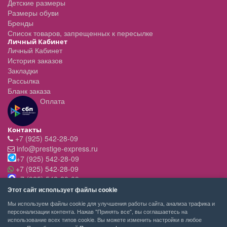
Детские размеры
Размеры обуви
Бренды
Список товаров, запрещенных к пересылке
Личный Кабинет
Личный Кабинет
История заказов
Закладки
Рассылка
Бланк заказа
Оплата
Контакты
+7 (925) 542-28-09
info@prestige-express.ru
+7 (925) 542-28-09
+7 (925) 542-28-09
+7 (925) 542-28-09
Режим работы:
Этот сайт использует файлы cookie
- вт-пт с 11:00 до 20:00
Мы используем файлы cookie для улучшения работы сайта, анализа трафика и
- сб - c 11.00 до 19.00
персонализации контента. Нажав "Принять все", вы соглашаетесь на
- вск,пн - выходной
использование всех типов cookie. Вы можете изменить настройки в любое