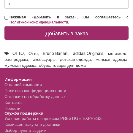
Нажимая «Добавить в заказ», Вы соглашаетесь с
Политикой конфиденциальности
.
Добавить в заказ
OTTO
,
Отто
,
Bruno Banani
,
adidas Originals
,
мегамолл
,
распродажа
,
аксессуары
,
детская одежда
,
женская одежда
,
мужская одежда
,
обувь
,
товары для дома
Информация
О нашей компании
Политика конфиденциальности
Согласие на обработку данных
Контакты
Новости
Служба поддержки
Условия работы с сервисом PRESTIGE-EXPRESS
Комиссия выкупа и доставки
Выбор пункта выдачи