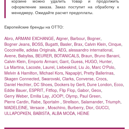
корзине можно удалить товар и продолжить
оформление заказа. Заказ поступит на обработку к
менеджеру. Ожидайте расчет предоплаты.
Европейские бренды на ОТТО:
Abro
,
ARMANI EXCHANGE
,
Aigner
,
Barbour
,
Bogner
,
Bogner Jeans
,
BOSS
,
Bugatti
,
Basler
,
Brax
,
Calvin Klein
,
Cinque
,
Coccinellle
,
adidas Originals
,
AEG
,
alessandro international
,
Avene
,
Babyliss
,
BEURER
,
BOTANICALS
,
Braun
,
Bruno Banani
,
Calvin Klein
,
Emporio Armani
,
Gant
,
Guess
,
HUGO
,
Hunter
,
La Martina
,
Lacoste
,
Laurel
,
Liebeskind
,
Liu Jo
,
Marc O'Polo
,
Melvin & Hamilton
,
Michael Kors
,
Napapijri
,
Pretty Ballerinas
,
Skagen Connected
,
Swarovski
,
Clarks
,
Converse
,
Crocs
,
Daniel Hechter
,
DC Shoes
,
Dockers by Gerli
,
Dune London
,
Ecco
,
Eddie Bauer
,
ESPRIT
,
Fitflop
,
Flip Flop
,
Gabor
,
Geox
,
Gerry Weber
,
Emilia Lay
,
JOOP!
,
Olymp
,
Paul Green
,
Pierre Cardin
,
Rabe
,
Sportalm
,
Strellson
,
Salamander
,
Triumph
,
MADELEINE
,
Versace
,
Moschino
,
Burberry
,
Dior
,
GUCCI
,
ULLAPOPKEN,
BABISTA
,
ALBA MODA
,
HEINE