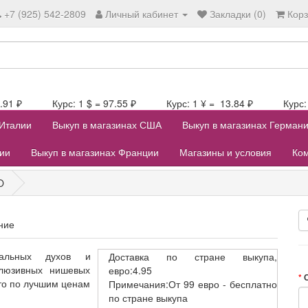
+7 (925) 542-2809
Личный кабинет
Закладки (0)
Кор
107.91 ₽ Курс: 1 $ = 97.55 ₽ Курс: 1 ¥ = 13.84 ₽ Курс: 1
 Италии
Выкуп в магазинах США
Выкуп в магазинах Герман
лии
Выкуп в магазинах Франции
Магазины и условия
Ком
O
ние
альных духов и
Доставка
по стране выкупа,
клюзивных нишевых
евро:4.95
то по лучшим ценам
Примечания:От 99 евро - бесплатно
по стране выкупа