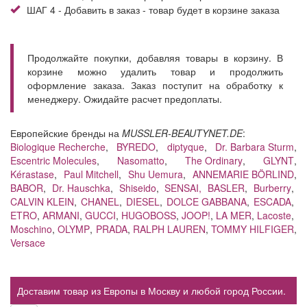
ШАГ 4 - Добавить в заказ - товар будет в корзине заказа
Продолжайте покупки, добавляя товары в корзину. В
корзине можно удалить товар и продолжить
оформление заказа. Заказ поступит на обработку к
менеджеру. Ожидайте расчет предоплаты.
Европейские бренды на
MUSSLER-BEAUTYNET.DE
:
Biologique Recherche
,
BYREDO
,
diptyque
,
Dr. Barbara Sturm
,
Escentric Molecules
,
Nasomatto
,
The Ordinary
,
GLYNT
,
Kérastase
,
Paul Mitchell
,
Shu Uemura
,
ANNEMARIE BÖRLIND
,
BABOR
,
Dr. Hauschka
,
Shiseido
,
SENSAI,
BASLER
,
Burberry
,
CALVIN KLEIN
,
CHANEL
,
DIESEL
,
DOLCE GABBANA
,
ESCADA
,
ETRO
,
ARMANI
,
GUCCI
,
HUGOBOSS
,
JOOP!
,
LA MER
,
Lacoste
,
Moschino
,
OLYMP
,
PRADA
,
RALPH LAUREN
,
TOMMY HILFIGER
,
Versace
Доставим товар из Европы в Москву и любой город России.