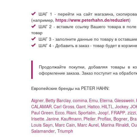
ШАГ 1 - перейти на сайт магазина, скопирова
(например,
https://www.peterhahn.de/reduziert
)
ШАГ 2 - вставьте ссылку Вашего товара в поле
товар
ШАГ 3 - заполните данные по товару в оставши
ШАГ 4 - Добавить в заказ - товар будет в корзин
Продолжайте покупки, добавляя товары в к
оформление заказа. Заказ поступит на обработ
Европейские бренды на PETER HAHN:
Aigner
Betty Barclay
comma
Emu
Eterna
Giesswein
,
,
,
,
,
,
CALAMAR
Carl Gross
Gant
Hatico
HILTL
Jockey
JO
,
,
,
,
,
,
Paul Green
Ecco
Riani
Sportalm
,
Joop!
,
FRAPP
,
zizzi
,
,
,
Irisette
Janine
Kauffmann
Pfeiler
Proflax
,
Bogner
,
Bra
,
,
,
,
Louis Sayn
,
Marc Cain
,
Marc Aurel
,
Marina Rinaldi
,
Ou
Salamander
,
Triumph