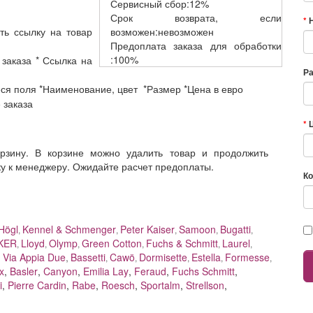
Сервисный
сбор:12%
Срок возврата,
если
ть ссылку на товар
возможен:невозможен
Предоплата заказа
для обработки
:100%
 заказа * Ссылка на
Р
еся поля *Наименование, цвет *Размер *Цена в евро
е заказа
орзину. В корзине можно удалить товар и продолжить
ку к менеджеру. Ожидайте расчет предоплаты.
Ко
Högl
Kennel & Schmenger
Peter Kaiser
Samoon
Bugatti
,
,
,
,
,
KER
Lloyd
Olymp
Green Cotton
Fuchs & Schmitt
Laurel
,
,
,
,
,
,
,
Via Appia Due
,
Bassetti
Cawö
Dormisette
Estella
Formesse
,
,
,
,
,
x
,
Basler
,
Canyon
,
Emilia Lay
,
Feraud
,
Fuchs Schmitt
,
i
,
Pierre Cardin
,
Rabe
,
Roesch
,
Sportalm
,
Strellson
,