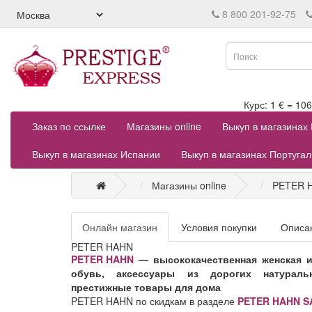
8 800 201-92-75
Курс: 1 € = 
Заказ по ссылке
Магазины online
Выкуп в магазинах
Выкуп в магазинах Испании
Выкуп в магазинах Португа
Магазины online
PETER 
Онлайн магазин
Условия покупки
Описа
PETER HAHN
PETER HAHN
— высококачественная женская и
обувь, аксессуары из дорогих натураль
престижные товары для дома
PETER HAHN по скидкам в разделе
PETER HAHN S