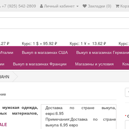
+7 (925) 542-2809
Личный кабинет
Закладки (0)
Кор
106.27 ₽ Курс: 1 $ = 95.92 ₽ Курс: 1 ¥ = 13.62 ₽ Курс: 1
 Италии
Выкуп в магазинах США
Выкуп в магазинах Герман
лии
Выкуп в магазинах Франции
Магазины и условия
Ком
HAHN
ние
 мужская одежда,
Доставка
по стране выкупа,
ных материалов,
евро:6.95
Примечания:Доставка по стране
ALE
выкупа 6,95 евро