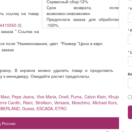
Сервисный
сбор:12%
Срок возврата,
если
ть ссылку на товар
возможен:невозможен
Предоплата заказа
для обработки
t-4415550-3
)
:100%
 заказа * Ссылка на
еся поля *Наименование, цвет *Размер *Цена в евро
е заказа
орзину. В корзине можно удалить товар и продолжить
Ко
ку к менеджеру. Ожидайте расчет предоплаты.
,
Mavi
,
Pepe Jeans
,
Vive Maria
,
Onell
,
Puma
,
Calvin Klein
,
Khujo
erre Cardin
,
Riani
,
Strellson
,
Versace
,
Moschino
,
Michael Kors
,
MBERLAND
,
Guess
,
ESCADA
,
ETRO
 России.