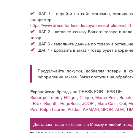
ШАГ 1 - перейти на сайт магазина, скопирова
(например,
https://www.dress-for-less.de/soyaconcept-blusenshir
ШАГ 2 - вставьте ссылку Вашего товара в поле
товар
ШАГ 3 - заполните данные по товару в оставши
ШАГ 4 - Добавить в заказ - товар будет в корзин
Продолжайте покупки, добавляя товары в к
оформление заказа. Заказ поступит на обработ
Европейские бренды на DRESS-FOR-LESS.DE:
Superga
,
Tommy Hilfiger
,
Cinque
,
Marco Polo
,
Bench
,
Brax
,
Bugatti
,
HugoBoss
,
JOOP!
,
Marc Cain
,
Oui
,
Pi
Polo Ralph Lauren
,
Adidas,
ARMANI
,
SPORTALM
,
TI
Доставим товар из Европы в Москву и любой город