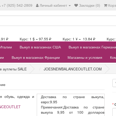
+7 (925) 542-2809
Личный кабинет
Закладки (0)
Кор
107.91 ₽ Курс: 1 $ = 97.55 ₽ Курс: 1 ¥ = 13.84 ₽ Курс: 1
 Италии
Выкуп в магазинах США
Выкуп в магазинах Герман
лии
Выкуп в магазинах Франции
Магазины и условия
Ком
е аутлеты SALE
JOESNEWBALANCEOUTLET.COM
ние
я обувь, одежда и
Доставка
по стране выкупа,
евро:9.95
NCEOUTLET
Примечания:Доставка по стране
выкупа 9,95 от 100 долларов