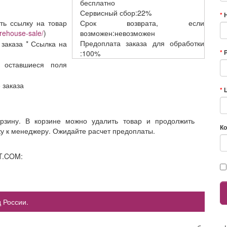
бесплатно
Сервисный
сбор:22%
ть ссылку на товар
Срок возврата,
если
rehouse-sale/
)
возможен:невозможен
Предоплата заказа
для обработки
 заказа * Ссылка на
:100%
 оставшиеся поля
е заказа
орзину. В корзине можно удалить товар и продолжить
Ко
ку к менеджеру. Ожидайте расчет предоплаты.
T.COM:
 России.