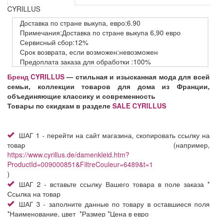
CYRILLUS
Доставка
по стране выкупа,
евро:6.90
Примечания:Доставка по стране выкупа 6,90 евро
Сервисный
сбор:12%
Срок возврата,
если возможен:невозможен
Предоплата заказа
для обработки
:100%
Бренд CYRILLUS
— стильная и изысканная мода для всей
семьи, коллекции товаров для дома из Франции,
объединяющие классику и современность
Товары по скидкам в разделе
SALE CYRILLUS
ШАГ 1 - перейти на сайт магазина, скопировать ссылку на
товар (например,
https://www.cyrillus.de/damenkleid.htm?
ProductId=009000851&FiltreCouleur=6489&t=1
)
ШАГ 2 - вставьте ссылку Вашего товара в поле заказа *
Ссылка на товар
ШАГ 3 - заполните данные по товару в оставшиеся поля
*Наименование, цвет *Размер *Цена в евро