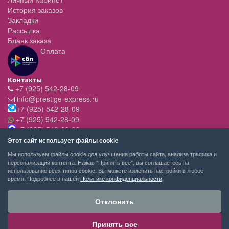
История заказов
Закладки
Рассылка
Бланк заказа
Оплата
Контакты
+7 (925) 542-28-09
info@prestige-express.ru
+7 (925) 542-28-09
+7 (925) 542-28-09
+7 (925) 542-28-09
Режим работы:
Этот сайт использует файлы cookie
- вт-пт с 11:00 до 20:00
Мы используем файлы cookie для улучшения работы сайта, анализа трафика и
- сб - c 11.00 до 19.00
персонализации контента. Нажав "Принять все", вы соглашаетесь на
- вск,пн - выходной
использование всех типов cookie. Вы можете изменить настройки в любое
время. Подробнее в нашей
Политике конфиденциальности
.
Отклонить
Принять все
PRESTIGE-EXPRESS сервис покупок © 2026