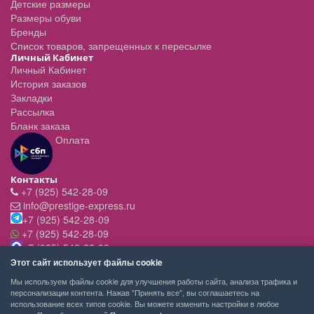
Детские размеры
Размеры обуви
Бренды
Список товаров, запрещенных к пересылке
Личный Кабинет
Личный Кабинет
История заказов
Закладки
Рассылка
Бланк заказа
Оплата
Контакты
+7 (925) 542-28-09
info@prestige-express.ru
+7 (925) 542-28-09
+7 (925) 542-28-09
+7 (925) 542-28-09
Режим работы:
Этот сайт использует файлы cookie
- вт-пт с 11:00 до 20:00
Мы используем файлы cookie для улучшения работы сайта, анализа трафика и
- сб - c 11.00 до 19.00
персонализации контента. Нажав "Принять все", вы соглашаетесь на
- вск,пн - выходной
использование всех типов cookie. Вы можете изменить настройки в любое