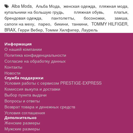
Alba Moda
,
Альба Мода
,
женская одежда
,
пляжная мода
,
купальники на большую грудь
,
пляжная обувь
,
платья
,
брендовая одежда
,
пантолетты
,
босоножки
,
замша
,
сапоги на меху
,
парео
,
бикини
,
танкини
,
TOMMY HILFIGER
,
BRAX
,
Герри Вебер
,
Томми Хилфигер
,
Лаурель
Информация
О нашей компании
Политика конфиденциальности
Согласие на обработку данных
Контакты
Новости
Служба поддержки
Условия работы с сервисом PRESTIGE-EXPRESS
Комиссия выкупа и доставки
Выбор пункта выдачи
Вопросы и ответы
Возврат товара и денежных средств
Условия соглашения
Дополнительно
Женские размеры
Мужские размеры