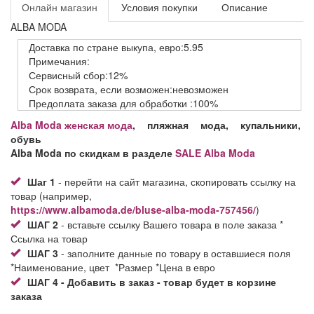
Онлайн магазин
Условия покупки
Описание
ALBA MODA
Доставка
по стране выкупа,
евро:5.95
Примечания:
Сервисный
сбор:12%
Срок возврата,
если возможен:невозможен
Предоплата заказа
для обработки
:100%
Alba Moda
женская мода
, пляжная мода, купальники,
обувь
Alba Moda по скидкам в разделе
SALE Alba Moda
Шаг 1
- перейти на сайт магазина, скопировать ссылку на
товар (например,
https://www.albamoda.de/bluse-alba-moda-757456/
)
ШАГ 2
- вставьте ссылку Вашего товара в поле заказа *
Ссылка на товар
ШАГ 3
- заполните данные по товару в оставшиеся поля
*Наименование, цвет *Размер *Цена в евро
ШАГ 4 - Добавить в заказ - товар будет в корзине
заказа