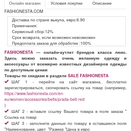
Онлайн магазин
Условия покупки
Описание
FASHIONESTA.COM
Доставка
по стране выкупа,
евро:6.90
Примечания:
Сервисный
сбор:12%
Срок возврата,
если возможен:невозможен
Предоплата заказа
для обработки
:100%
FASHIONESTA
— онлайн-аутлет брендов класса люкс.
Здесь можно заказать очень желанную одежду и
аксессуары от всемирно известных дизайнеров одежды
по доступным ценам
Товары по скидкам в разделе
SALE FASHIONESTA
ШАГ 1 - перейти на сайт магазина, бесплатно
зарегистрироваться, скопировать ссылку на товар (например,
https://www.fashionesta.com/en-
eu/women/accessories/belts/prada-belt-red
)
ШАГ 2 - вставьте ссылку Вашего товара в поле заказа *
Ссылка на товар
ШАГ 3 - заполните данные по товару в оставшиеся поля
*Наименование, цвет *Размер *Цена в евро