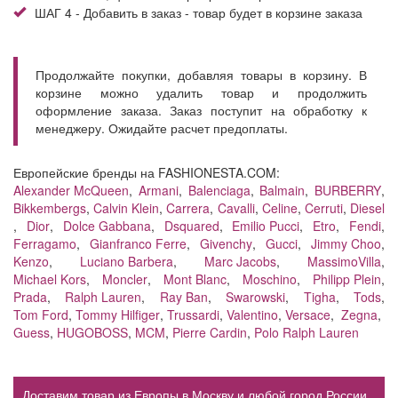
ШАГ 4 - Добавить в заказ - товар будет в корзине заказа
Продолжайте покупки, добавляя товары в корзину. В
корзине можно удалить товар и продолжить
оформление заказа. Заказ поступит на обработку к
менеджеру. Ожидайте расчет предоплаты.
Европейские бренды на FASHIONESTA.COM:
Alexander McQueen
,
Armani
,
Balenciaga
,
Balmain
,
BURBERRY
,
Bikkembergs
,
Calvin Klein
,
Carrera
,
Cavalli
,
Celine
,
Cerruti
,
Diesel
,
Dior
,
Dolce Gabbana
,
Dsquared
,
Emilio Pucci
,
Etro
,
Fendi
,
Ferragamo
,
Gianfranco Ferre
,
Givenchy
,
Gucci
,
Jimmy Choo
,
Kenzo
,
Luciano Barbera
,
Marc Jacobs
,
MassimoVilla
,
Michael Kors
,
Moncler
,
Mont Blanc
,
Moschino
,
Philipp Plein
,
Prada
,
Ralph Lauren
,
Ray Ban
,
Swarowski
,
Tigha
,
Tods
,
Tom Ford
,
Tommy Hilfiger
,
Trussardi
,
Valentino
,
Versace
,
Zegna
,
Guess
,
HUGOBOSS
,
MCM
,
Pierre Cardin
,
Polo Ralph Lauren
Доставим товар из Европы в Москву и любой город России.