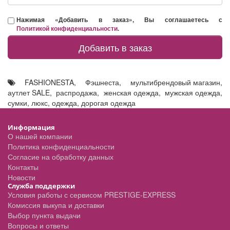
Нажимая «Добавить в заказ», Вы соглашаетесь с
Политикой конфиденциальности
.
Добавить в заказ
FASHIONESTA
,
Фэшнеста
,
мультибрендовый магазин
,
аутлет SALE
,
распродажа
,
женская одежда
,
мужская одежда
,
сумки
,
люкс
,
одежда
,
дорогая одежда
Информация
О нашей компании
Политика конфиденциальности
Согласие на обработку данных
Контакты
Новости
Служба поддержки
Условия работы с сервисом PRESTIGE-EXPRESS
Комиссия выкупа и доставки
Выбор пункта выдачи
Вопросы и ответы