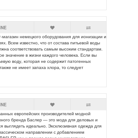
INE
магазин немецкого оборудования для ионизации и
ях. Всем известно, что от состава питьевой воды
лжна соответствовать самым высоким стандартам.
е значение в жизни каждого человека. Если вы
ьевую воду, которая не содержит патогенных
также не имеет запаха хлора, то следует
INE
анных европейских производителей модной
жного бренда Баслер — это мода для деловых и
я выглядеть идеально. Эксклюзивная одежда для
классическом направлении с добавлением
 BASLER как и прежде верна многолетним