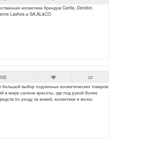
венная косметика брендов Carita, Decléor,
treme Lashes и SA.AL&CO
INE
льшой выбор подлинных косметических товаров
й в мире салоне красоты, где под рукой более
дств по уходу за кожей, косметики и волос.