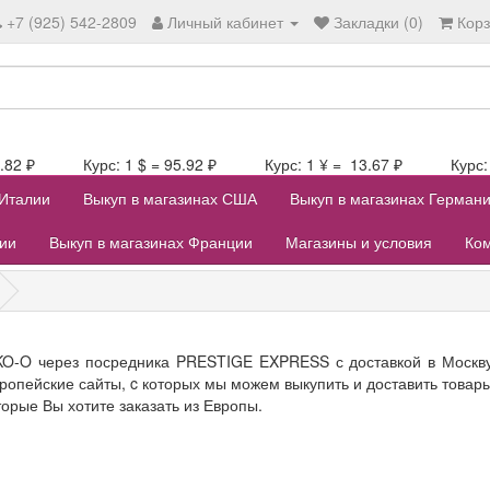
+7 (925) 542-2809
Личный кабинет
Закладки (0)
Кор
106.82 ₽ Курс: 1 $ = 95.92 ₽ Курс: 1 ¥ = 13.67 ₽ Курс: 1
 Италии
Выкуп в магазинах США
Выкуп в магазинах Герман
лии
Выкуп в магазинах Франции
Магазины и условия
Ком
KO-O через посредника PRESTIGE EXPRESS с доставкой в Москву,
ропейские сайты, c которых мы можем выкупить и доставить товар
торые Вы хотите заказать из Европы.