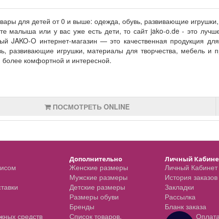
ары для детей от 0 и выше: одежда, обувь, развивающие игрушки, 
е малыша или у вас уже есть дети, то сайт jako-o.de - это лучш
ый JAKO-O интернет-магазин — это качественная продукция для
вь, развивающие игрушки, материалы для творчества, мебель и п
и более комфортной и интересной.
ПОСМОТРЕТЬ ONLINE
Дополнительно
Личный Кабине
висом
Женские размеры
Личный Кабинет
Мужские размеры
История заказов
ставки
Детские размеры
Закладки
Размеры обуви
Рассылка
Бренды
Бланк заказа
ежных средств
Список товаров,
Оплат