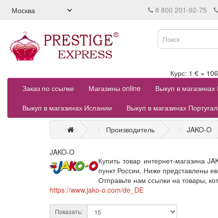
8 800 201-92-75
Курс: 1 € = 
Заказ по ссылке
Магазины online
Выкуп в магазинах
Выкуп в магазинах Испании
Выкуп в магазинах Португа
Производитель
JAKO-O
JAKO-O
Купить товар интернет-магазина JA
пункт России. Ниже представлены ев
Отправьте нам ссылки на товары, ко
https://www.jako-o.com/de_DE
Показать: