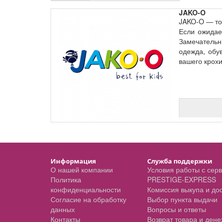
JAKO-O
JAKO-O — тов
Если ожидает
Замечательн
одежда, обу
вашего крох
Информация
Служба поддержки
О нашей компании
Условия работы с сер
Политика
PRESTIGE-EXPRESS
конфиденциальности
Комиссия выкупа и до
Согласие на обработку
Выбор пункта выдачи
данных
Вопросы и ответы
Контакты
Возврат товара и ден