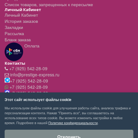
Список товаров, запрещенных к пересылке
Личный Кабинет
Личный Кабинет
История заказов
Закладки
Рассылка
Бланк заказа
Оплата
Контакты
+7 (925) 542-28-09
info@prestige-express.ru
+7 (925) 542-28-09
+7 (925) 542-28-09
+7 (925) 542-28-09
Режим работы:
Этот сайт использует файлы cookie
- вт-пт с 11:00 до 20:00
Мы используем файлы cookie для улучшения работы сайта, анализа трафика и
- сб - c 11.00 до 19.00
персонализации контента. Нажав "Принять все", вы соглашаетесь на
- вск,пн - выходной
использование всех типов cookie. Вы можете изменить настройки в любое
время. Подробнее в нашей
Политике конфиденциальности
.
Отклонить