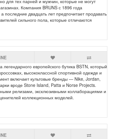
но для тех парней и мужчин, которые не могут
агазинах. Компания BRUNS с 1896 года
 а последние двадцать лет предпочитает продавать
вителей сильного пола, которые отличаются
INE
легендарного европейского бутика BSTN, который
россовках, высококлассной спортивной одежде и
мент включает культовые бренды — Nike, Jordan,
ки вроде Stone Island, Patta и Norse Projects.
нными релизами, эксклюзивными коллаборациями и
 ценителей коллекционных моделей.
INE