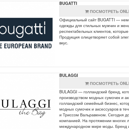
BUGATTI
ПОСМОТРЕТЬ ONL
Официальный сайт BUGATTI — неме
одежды для стильных мужчин и жен
респектабельных клиентов, которые
Продукция олицетворяет собой элег
вкус.
BULAGGI
ПОСМОТРЕТЬ ONL
BULAGGI — голландский бренд, кот
производством модных сумочек и ак
голландский семейный бизнес, кот
модных сумочек и аксессуаров в те
и Триссом Вальравеном. Сегодня д
компанией. На протяжении многих 
международном мире моды. Бренд 