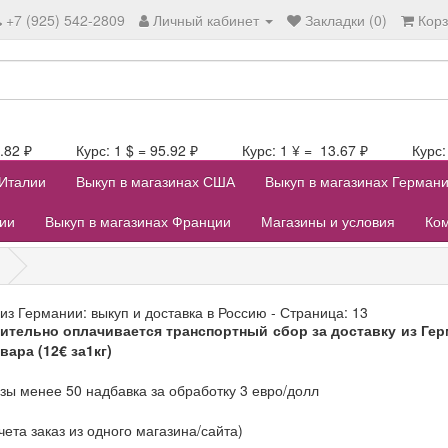
+7 (925) 542-2809
Личный кабинет
Закладки (0)
Кор
106.82 ₽ Курс: 1 $ = 95.92 ₽ Курс: 1 ¥ = 13.67 ₽ Курс: 1
 Италии
Выкуп в магазинах США
Выкуп в магазинах Герман
лии
Выкуп в магазинах Франции
Магазины и условия
Ком
из Германии: выкуп и доставка в Россию - Страница: 13
ительно оплачивается транспортный сбор за доставку из Герм
вара (12€ за1кг)
азы менее 50 надбавка за обработку 3 евро/долл
счета заказ из одного магазина/сайта)