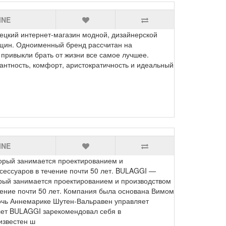
INE
цкий интернет-магазин модной, дизайнерской
щин. Одноименный бренд рассчитан на
 привыкли брать от жизни все самое лучшее.
антность, комфорт, аристократичность и идеальный
INE
орый занимается проектированием и
сессуаров в течение почти 50 лет. BULAGGI —
орый занимается проектированием и производством
чение почти 50 лет. Компания была основана Вимом
очь Аннемарике Шутен-Вальравен управляет
лет BULAGGI зарекомендовал себя в
известен ш