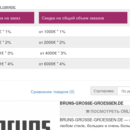
 скидок:
а на заказ
Скидка на общий объем заказов
€ * 1%
от 1000€ * 1%
€ * 2%
от 2000€ * 2%
1€ * 3%
от 4000€ * 3%
1€ * 4%
от 6000€ * 4%
Сортировка:
Сравнение товаров (0)
BRUNS-GROSSE-GROESSEN.DE
ПОСМОТРЕТЬ ONL
BRUNS-GROSSE-GROESSEN.DE — инт
любом стиле, больших и очень боль