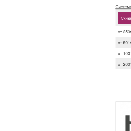
Система
Скидк
от 250
от 501
от 100
от 200