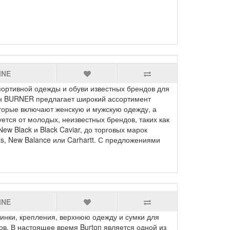
INE
ртивной одежды и обуви известных брендов для
н BURNER предлагает широкий ассортимент
торые включают женскую и мужскую одежду, а
уется от молодых, неизвестных брендов, таких как
New Black и Black Caviar, до торговых марок
as, New Balance или Carhartt. С предложениями
INE
ки, крепления, верхнюю одежду и сумки для
в. В настоящее время Burton является одной из