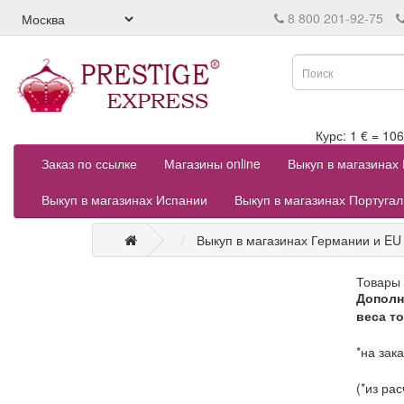
8 800 201-92-75
Курс: 1 € = 
Заказ по ссылке
Магазины online
Выкуп в магазинах
Выкуп в магазинах Испании
Выкуп в магазинах Португа
Выкуп в магазинах Германии и EU
Товары 
Дополн
веса то
*на зак
(*из ра