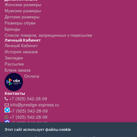
Женские размеры
Мужские размеры
Детские размеры
Размеры обуви
Бренды
Список товаров, запрещенных к пересылке
Личный Кабинет
Личный Кабинет
История заказов
Закладки
Рассылка
Бланк заказа
Оплата
Контакты
+7 (925) 542-28-09
info@prestige-express.ru
+7 (925) 542-28-09
+7 (925) 542-28-09
+7 (925) 542-28-09
Режим работы:
Этот сайт использует файлы cookie
- вт-пт с 11:00 до 20:00