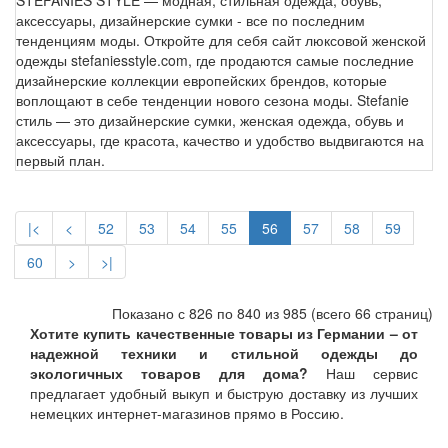
STEFANIES STYLE — модная, стильная одежда, обувь,
аксессуары, дизайнерские сумки - все по последним
тенденциям моды. Откройте для себя сайт люксовой женской
одежды stefaniesstyle.com, где продаются самые последние
дизайнерские коллекции европейских брендов, которые
воплощают в себе тенденции нового сезона моды. Stefanie
стиль — это дизайнерские сумки, женская одежда, обувь и
аксессуары, где красота, качество и удобство выдвигаются на
первый план.
|<
<
52
53
54
55
56
57
58
59
60
>
>|
Показано с 826 по 840 из 985 (всего 66 страниц)
Хотите купить качественные товары из Германии – от
надежной техники и стильной одежды до
экологичных товаров для дома?
Наш сервис
предлагает удобный выкуп и быструю доставку из лучших
немецких интернет-магазинов прямо в Россию.