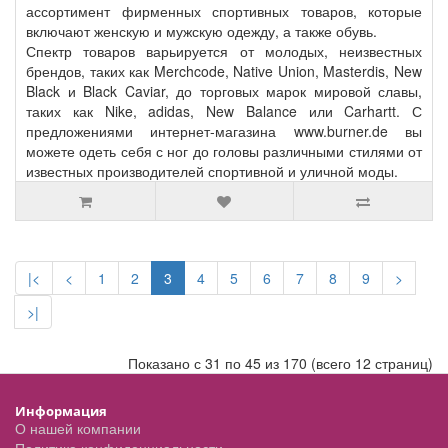
ассортимент фирменных спортивных товаров, которые
включают женскую и мужскую одежду, а также обувь.
Спектр товаров варьируется от молодых, неизвестных
брендов, таких как Merchcode, Native Union, Masterdis, New
Black и Black Caviar, до торговых марок мировой славы,
таких как Nike, adidas, New Balance или Carhartt. С
предложениями интернет-магазина www.burner.de вы
можете одеть себя с ног до головы различными стилями от
известных производителей спортивной и уличной моды.
|<
<
1
2
3
4
5
6
7
8
9
>
>|
Показано с 31 по 45 из 170 (всего 12 страниц)
Информация
О нашей компании