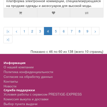
платформа электронной коммерции, специализирующаяся
на продаже одежды и аксессуаров для высокой моды.
|<
<
1
2
3
4
5
6
7
8
9
>
>|
Показано с 46 по 60 из 138 (всего 10 страниц)
Информация
О нашей компании
Политика конфиденциальности
Согласие на обработку данных
Контакты
Новости
Служба поддержки
Условия работы с сервисом PRESTIGE-EXPRESS
Комиссия выкупа и доставки
Выбор пункта выдачи