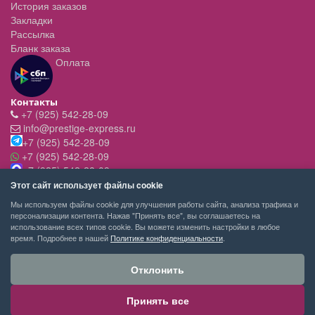
История заказов
Закладки
Рассылка
Бланк заказа
Оплата
Контакты
+7 (925) 542-28-09
info@prestige-express.ru
+7 (925) 542-28-09
+7 (925) 542-28-09
+7 (925) 542-28-09
Режим работы:
Этот сайт использует файлы cookie
- вт-пт с 11:00 до 20:00
Мы используем файлы cookie для улучшения работы сайта, анализа трафика и
- сб - c 11.00 до 19.00
персонализации контента. Нажав "Принять все", вы соглашаетесь на
- вск,пн - выходной
использование всех типов cookie. Вы можете изменить настройки в любое
время. Подробнее в нашей
Политике конфиденциальности
.
Отклонить
Принять все
PRESTIGE-EXPRESS сервис покупок © 2026