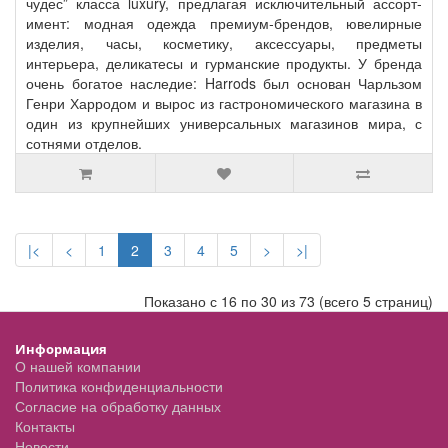
чудес” класса luxury, предлагая исключительный ассорт­
имент: модная одежда премиум‑брендов, ювелирные
изделия, часы, косметику, аксессуары, предметы
интерьера, деликатесы и гурманские продукты. У бренда
очень богатое наследие: Harrods был основан Чарльзом
Генри Харродом и вырос из гастрономического магазина в
один из крупнейших универсальных магазинов мира, с
сотнями отделов.
|<
<
1
2
3
4
5
>
>|
Показано с 16 по 30 из 73 (всего 5 страниц)
Информация
О нашей компании
Политика конфиденциальности
Согласие на обработку данных
Контакты
Новости