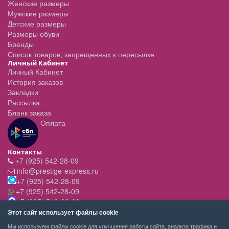
Женские размеры
Мужские размеры
Детские размеры
Размеры обуви
Бренды
Список товаров, запрещенных к пересылке
Личный Кабинет
Личный Кабинет
История заказов
Закладки
Рассылка
Бланк заказа
Оплата
Контакты
+7 (925) 542-28-09
info@prestige-express.ru
+7 (925) 542-28-09
+7 (925) 542-28-09
+7 (925) 542-28-09
Режим работы:
Этот сайт использует файлы cookie
- вт-пт с 11:00 до 20:00
Мы используем файлы cookie для улучшения работы сайта, анализа трафика и