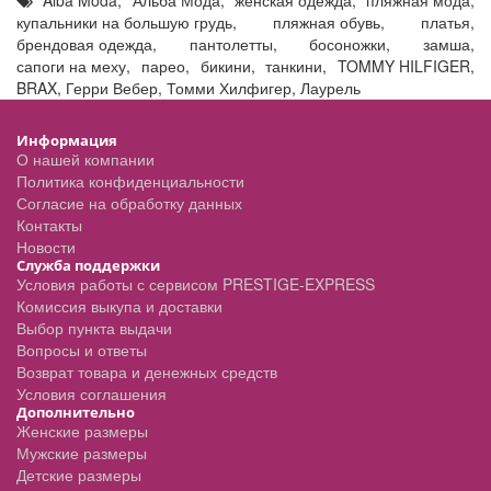
Alba Moda
,
Альба Мода
,
женская одежда
,
пляжная мода
,
купальники на большую грудь
,
пляжная обувь
,
платья
,
брендовая одежда
,
пантолетты
,
босоножки
,
замша
,
сапоги на меху
,
парео
,
бикини
,
танкини
,
TOMMY HILFIGER
,
BRAX
,
Герри Вебер
,
Томми Хилфигер
,
Лаурель
Информация
О нашей компании
Политика конфиденциальности
Согласие на обработку данных
Контакты
Новости
Служба поддержки
Условия работы с сервисом PRESTIGE-EXPRESS
Комиссия выкупа и доставки
Выбор пункта выдачи
Вопросы и ответы
Возврат товара и денежных средств
Условия соглашения
Дополнительно
Женские размеры
Мужские размеры
Детские размеры