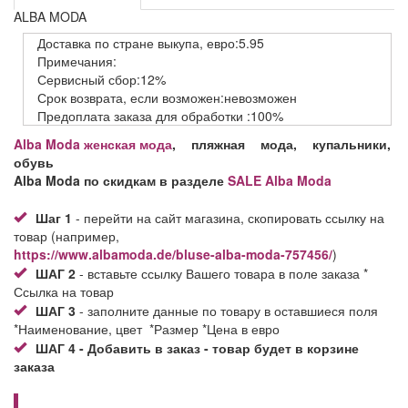
ALBA MODA
Доставка
по стране выкупа,
евро:5.95
Примечания:
Сервисный
сбор:12%
Срок возврата,
если возможен:невозможен
Предоплата заказа
для обработки
:100%
Alba Moda
женская мода
, пляжная мода, купальники,
обувь
Alba Moda по скидкам в разделе
SALE Alba Moda
Шаг 1
- перейти на сайт магазина, скопировать ссылку на
товар (например,
https://www.albamoda.de/bluse-alba-moda-757456/
)
ШАГ 2
- вставьте ссылку Вашего товара в поле заказа *
Ссылка на товар
ШАГ 3
- заполните данные по товару в оставшиеся поля
*Наименование, цвет *Размер *Цена в евро
ШАГ 4 - Добавить в заказ - товар будет в корзине
заказа