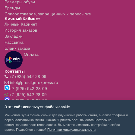
Размеры обуви
Бренды
Список товаров, запрещенных к пересылке
Личный Кабинет
Личный Кабинет
История заказов
Закладки
Рассылка
Бланк заказа
Оплата
Контакты
+7 (925) 542-28-09
info@prestige-express.ru
+7 (925) 542-28-09
+7 (925) 542-28-09
+7 (925) 542-28-09
Режим работы:
Этот сайт использует файлы cookie
- вт-пт с 11:00 до 20:00
Мы используем файлы cookie для улучшения работы сайта, анализа трафика и
- сб - c 11.00 до 19.00
персонализации контента. Нажав "Принять все", вы соглашаетесь на
- вск,пн - выходной
использование всех типов cookie. Вы можете изменить настройки в любое
время. Подробнее в нашей
Политике конфиденциальности
.