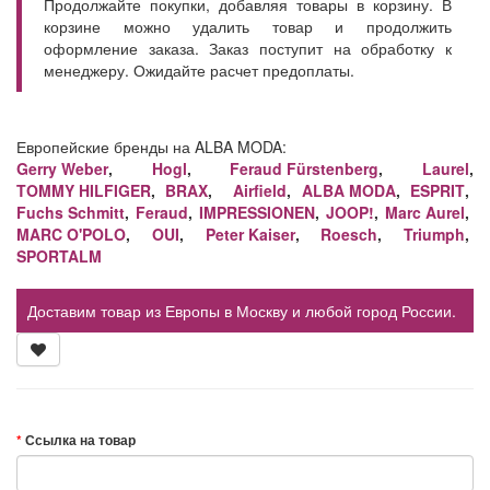
Продолжайте покупки, добавляя товары в корзину. В
корзине можно удалить товар и продолжить
оформление заказа. Заказ поступит на обработку к
менеджеру. Ожидайте расчет предоплаты.
Европейские бренды на ALBA MODA:
Gerry Weber
,
Hogl
,
Feraud Fürstenberg
,
Laurel
,
TOMMY HILFIGER
,
BRAX
,
Airfield
,
ALBA MODA
,
ESPRIT
,
Fuchs Schmitt
,
Feraud
,
IMPRESSIONEN
,
JOOP!
,
Marc Aurel
,
MARC O'POLO
,
OUI
,
Peter Kaiser
,
Roesch
,
Triumph
,
SPORTALM
Доставим товар из Европы в Москву и любой город России.
Ссылка на товар