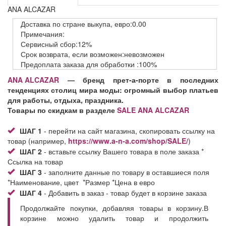
ANA ALCAZAR
Доставка
по стране выкупа,
евро:0.00
Примечания:
Сервисный
сбор:12%
Срок возврата,
если возможен:невозможен
Предоплата заказа
для обработки
:100%
ANA ALCAZAR
— бренд прет-а-порте в
последних
тенденциях столиц мира моды: огромный выбор платьев
для работы, отдыха, праздника.
Товары по скидкам в разделе
SALE ANA ALCAZAR
ШАГ 1
- перейти на сайт магазина, скопировать ссылку на
товар (например,
https://www.a-n-a.com/shop/SALE/
)
ШАГ 2
- вставьте ссылку Вашего товара в поле заказа *
Ссылка на товар
ШАГ 3
- заполните данные по товару в оставшиеся поля
*Наименование, цвет *Размер *Цена в евро
ШАГ 4
- Добавить в заказ - товар будет в корзине заказа
Продолжайте покупки, добавляя товары в корзину.В
корзине можно удалить товар и продолжить