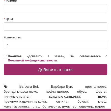
Размер
Цена
Количество
Нажимая «Добавить в заказ», Вы соглашаетесь с
Политикой конфиденциальности
.
Добавить в заказ
Barbara Bui
,
Барбара Буи
,
прет-а-порте
,
бренды класса люкс
,
кофта шопер
,
обувь
,
шорты
,
пляжные платья
,
кожаные сандалии
,
шелк
,
премиум изделия из кожи
,
овчина
,
брюки
,
клеш
,
жакет из хлопка
,
плащ
,
ботильоны
,
джемпер
,
кашемир
,
парео