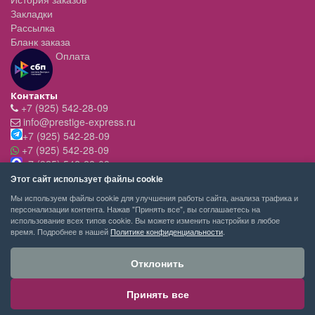
Закладки
Рассылка
Бланк заказа
Оплата
Контакты
+7 (925) 542-28-09
info@prestige-express.ru
+7 (925) 542-28-09
+7 (925) 542-28-09
+7 (925) 542-28-09
Режим работы:
Этот сайт использует файлы cookie
- вт-пт с 11:00 до 20:00
Мы используем файлы cookie для улучшения работы сайта, анализа трафика и
- сб - c 11.00 до 19.00
персонализации контента. Нажав "Принять все", вы соглашаетесь на
- вск,пн - выходной
использование всех типов cookie. Вы можете изменить настройки в любое
время. Подробнее в нашей
Политике конфиденциальности
.
Отклонить
Принять все
PRESTIGE-EXPRESS сервис покупок © 2026
Москва