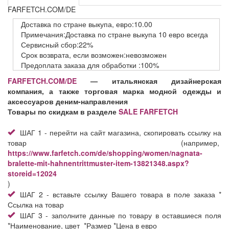
FARFETCH.COM/DE
Доставка
по стране выкупа,
евро:10.00
Примечания:Доставка по стране выкупа 10 евро всегда
Сервисный
сбор:22%
Срок возврата,
если возможен:невозможен
Предоплата заказа
для обработки
:100%
FARFETCH.COM/DE
— итальянская дизайнерская
компания, а также торговая марка модной одежды и
аксессуаров деним-направления
Товары по скидкам в разделе
SALE FARFETCH
ШАГ 1 - перейти на сайт магазина, скопировать ссылку на
товар (например,
https://www.farfetch.com/de/shopping/women/nagnata-
bralette-mit-hahnentrittmuster-item-13821348.aspx?
storeid=12024
)
ШАГ 2 - вставьте ссылку Вашего товара в поле заказа *
Ссылка на товар
ШАГ 3 - заполните данные по товару в оставшиеся поля
*Наименование, цвет *Размер *Цена в евро