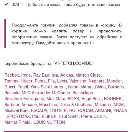
ШАГ 4 - Добавить в заказ - товар будет в корзине заказа
Продолжайте покупки, добавляя товары в корзину. В
корзине можно удалить товар и продолжить
оформление заказа. Заказ поступит на обработку к
менеджеру. Ожидайте расчет предоплаты.
Европейские бренды на FARFETCH.COM/DE:
Reebok
,
Irene
,
Ray Ban
,
Isla
,
Adidas
,
Maison Close
,
Tommy Hilfiger
,
Puma
,
Fila
,
Levis
,
Valentino
,
Nagnata
,
Moncler
,
Gucci
,
Fendi
,
Yves Saint Laurent
,
Isabel Marant
,
Chloe
,
Burberry
,
Balmain
,
McQ Alexander McQueen
,
Balenciaga
,
Salvatore Ferragamo
,
Max Mara
,
BOSS
,
Hugo Boss
,
BOGNER
,
Barbour
,
Versace
,
Moschino
,
Dolce & Gabbana
,
Mulberry
,
MCM
,
Michael Kors
,
ESCADA
,
TOD’S
,
ETRO
,
HOGAN
,
ARMANI
,
PRADA
,
SPORTMAX
,
Paul & Shark
,
Paul Smith
,
Pierre Cardin
,
Marina Rinaldi
,
LOUIS VUITTON