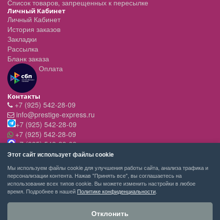
Список товаров, запрещенных к пересылке
Личный Кабинет
Личный Кабинет
История заказов
Закладки
Рассылка
Бланк заказа
Оплата
Контакты
+7 (925) 542-28-09
info@prestige-express.ru
+7 (925) 542-28-09
+7 (925) 542-28-09
+7 (925) 542-28-09
Режим работы:
Этот сайт использует файлы cookie
- вт-пт с 11:00 до 20:00
Мы используем файлы cookie для улучшения работы сайта, анализа трафика и
- сб - c 11.00 до 19.00
персонализации контента. Нажав "Принять все", вы соглашаетесь на
- вск,пн - выходной
использование всех типов cookie. Вы можете изменить настройки в любое
время. Подробнее в нашей
Политике конфиденциальности
.
Отклонить