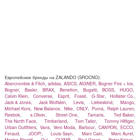
Европейские бренды на ZALANDO (SROCNO):
Abercrombie & Fitch
,
adidas
,
ASICS
,
AIGNER
,
Bogner Fire + Ice
,
Bogner
,
Basler
,
BRAX
,
Benetton
,
Bugatti
,
BOSS
,
HUGO
,
Calvin Klein
,
Converse
,
Esprit
,
Fossil
,
G-Star
,
Hollister Co.
,
Jack & Jones
,
Jack Wolfskin
,
Levis
,
Liebeskind
,
Mango
,
Michael Kors
,
New Balance
,
Nike
,
ONLY
,
Puma
,
Ralph Lauren
,
Reebok
,
s.Oliver
,
Street One
,
Tamaris
,
Ted Baker
,
The North Face
,
Timberland
,
Tom Tailor
,
Tommy Hilfiger
,
Urban Outfitters
,
Vans
,
Vero Moda
,
Barbour
,
CANYON
,
ECCO
,
Feraud
,
JOOP!
,
Louis Sayn
,
Marc Cain
,
Marc Aurel
,
Marina Rinaldi
,
Oui
,
OLYMP
,
Paul Green
,
Peter Kaiser
,