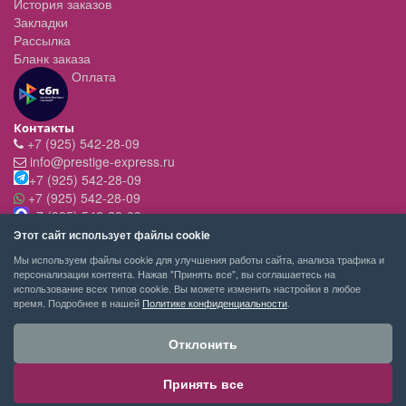
История заказов
Закладки
Рассылка
Бланк заказа
Оплата
Контакты
+7 (925) 542-28-09
info@prestige-express.ru
+7 (925) 542-28-09
+7 (925) 542-28-09
+7 (925) 542-28-09
Режим работы:
Этот сайт использует файлы cookie
- вт-пт с 11:00 до 20:00
Мы используем файлы cookie для улучшения работы сайта, анализа трафика и
- сб - c 11.00 до 19.00
персонализации контента. Нажав "Принять все", вы соглашаетесь на
- вск,пн - выходной
использование всех типов cookie. Вы можете изменить настройки в любое
время. Подробнее в нашей
Политике конфиденциальности
.
Отклонить
Принять все
PRESTIGE-EXPRESS сервис покупок © 2026