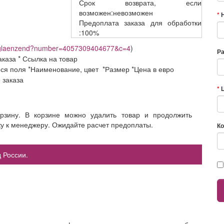
Срок возврата,
если
возможен:невозможен
Предоплата заказа
для обработки
:100%
ng-glaenzend?number=4057309404677&c=4
)
Р
аказа * Ссылка на товар
еся поля *Наименование, цвет *Размер *Цена в евро
е заказа
орзину. В корзине можно удалить товар и продолжить
ку к менеджеру. Ожидайте расчет предоплаты.
Ко
 России.