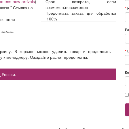
womens-new-arrivals
)
Срок возврата,
если
возможен:невозможен
аказа * Ссылка на
Предоплата заказа
для обработки
:100%
еся поля
Р
е заказа
орзину. В корзине можно удалить товар и продолжить
ку к менеджеру. Ожидайте расчет предоплаты.
Ко
 России.