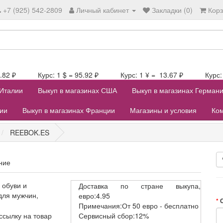
+7 (925) 542-2809
Личный кабинет
Закладки (0)
Кор
106.82 ₽ Курс: 1 $ = 95.92 ₽ Курс: 1 ¥ = 13.67 ₽ Курс: 1
 Италии
Выкуп в магазинах США
Выкуп в магазинах Герман
лии
Выкуп в магазинах Франции
Магазины и условия
Ком
REEBOK.ES
ние
 обуви и
Доставка
по стране выкупа,
для мужчин,
евро:4.95
Примечания:От 50 евро - бесплатно
ссылку на товар
Сервисный
сбор:12%